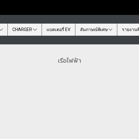
CHARGER
แบตเตอรี่ EV
สัมภาษณ์พิเศษ
รายงานพ
เรือไฟฟ้า