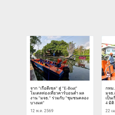
จาก "เรือดีเซล" สู่ "E-Boat"
กทม.ร
โมเดลท่องเที่ยวคาร์บอนต่ำ ผล
มจธ.ค
งาน "มจธ." ร่วมกับ "ชุมชนคลอง
เป็นเ
บางมด"
4 มิติ
12 พ.ค. 2569
22 เม