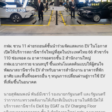
กฟผ. ชวน 11 ค่ายรถยนต์ชั้นนำร่วมจัดแสดงรถ EV ในโอกาส
เปิดให้บริการสถานีชาร์จใหญ่ที่สุดในประเทศไทย 66 หัวชาร์จ
110 ช่องจอด ณ อาคารจอดรถชั้น 2 สำนักงานใหญ่
กฟผ.อ.บางกรวย จ.นนทบุรี ขึ้นแท่นโมเดลต้นแบบให้ผู้สนใจ
พัฒนาสถานีชาร์จ EV สำหรับอาคารสำนักงาน อาคารที่พัก
อาศัย และพื้นที่จอดรถอื่น ๆ หนุนการเปลี่ยนผ่านสู่การใช้ EV
ที่เพิ่มขึ้นในอนาคต
นายสุพัฒนพงษ์ พันธ์มีเชาว์ รองนายกรัฐมนตรี และรัฐมนตรี
ว่าการกระทรวงพลังงานให้เกียรติเป็นประธานในพิธีเปิดให้
บริการสถานีชาร์จ EleX by EGAT ณ EV Charging Floor