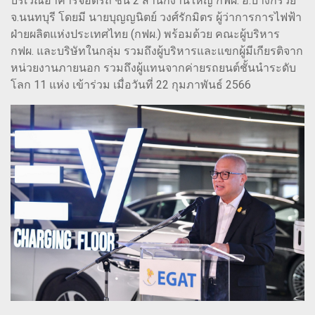
บริเวณอาคารจอดรถ ชั้น 2 สำนักงานใหญ่ กฟผ. อ.บางกรวย
จ.นนทบุรี โดยมี นายบุญญนิตย์ วงศ์รักมิตร ผู้ว่าการการไฟฟ้า
ฝ่ายผลิตแห่งประเทศไทย (กฟผ.) พร้อมด้วย คณะผู้บริหาร
กฟผ. และบริษัทในกลุ่ม รวมถึงผู้บริหารและแขกผู้มีเกียรติจาก
หน่วยงานภายนอก รวมถึงผู้แทนจากค่ายรถยนต์ชั้นนำระดับ
โลก 11 แห่ง เข้าร่วม เมื่อวันที่ 22 กุมภาพันธ์ 2566