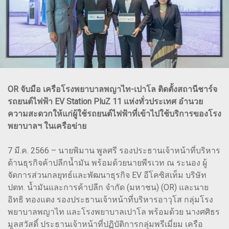
OR จับมือ เครือโรงพยาบาลพญาไท-เปาโล ติดตั้งสถานีชาร์จ
รถยนต์ไฟฟ้า EV Station PluZ 11 แห่งทั่วประเทศ อำนวย
ความสะดวกให้แก่ผู้ใช้รถยนต์ไฟฟ้าที่เข้าไปใช้บริการของโรง
พยาบาลฯ ในเครือข่าย
7 มี.ค. 2566 – นายพิมาน พูลศรี รองประธานเจ้าหน้าที่บริหาร
ด้านธุรกิจค้าปลีกน้ำมัน พร้อมด้วยนายพีรเวท ณ ระนอง ผู้
จัดการส่วนกลยุทธ์และพัฒนาธุรกิจ EV อีโคซิสเท็ม บริษัท
ปตท. น้ำมันและการค้าปลีก จำกัด (มหาชน) (OR) และนาย
อิทธิ ทองแตง รองประธานเจ้าหน้าที่บริหารอาวุโส กลุ่มโรง
พยาบาลพญาไท และโรงพยาบาลเปาโล พร้อมด้วย นางศศิธร
มูลสวัสดิ์ ประธานเจ้าหน้าที่ปฏิบัติการกลุ่มพรีเมี่ยม เครือ