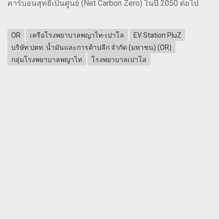
คาร์บอนสุทธิเป็นศูนย์ (Net Carbon Zero) ในปี 2050 ต่อไป
OR
เครือโรงพยาบาลพญาไท-เปาโล
EV Station PluZ
บริษัท ปตท. น้ำมันและการค้าปลีก จำกัด (มหาชน) (OR)
กลุ่มโรงพยาบาลพญาไท
โรงพยาบาลเปาโล