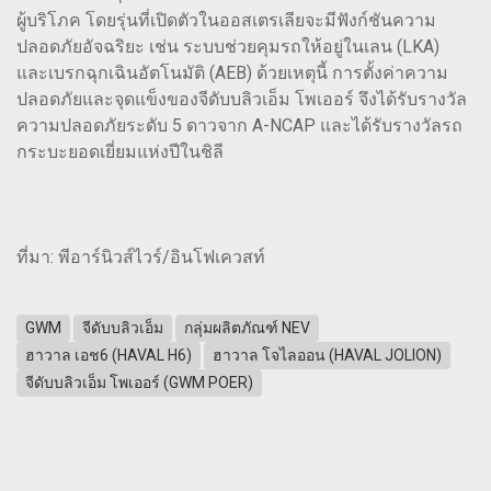
ผู้บริโภค โดยรุ่นที่เปิดตัวในออสเตรเลียจะมีฟังก์ชันความ
ปลอดภัยอัจฉริยะ เช่น ระบบช่วยคุมรถให้อยู่ในเลน (LKA)
และเบรกฉุกเฉินอัตโนมัติ (AEB) ด้วยเหตุนี้ การตั้งค่าความ
ปลอดภัยและจุดแข็งของจีดับบลิวเอ็ม โพเออร์ จึงได้รับรางวัล
ความปลอดภัยระดับ 5 ดาวจาก A-NCAP และได้รับรางวัลรถ
กระบะยอดเยี่ยมแห่งปีในชิลี
ที่มา: พีอาร์นิวส์ไวร์/อินโฟเควสท์
GWM
จีดับบลิวเอ็ม
กลุ่มผลิตภัณฑ์ NEV
ฮาวาล เอช6 (HAVAL H6)
ฮาวาล โจไลออน (HAVAL JOLION)
จีดับบลิวเอ็ม โพเออร์ (GWM POER)