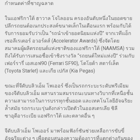
กำหนดค่าที่ชาญฉลาด
ในแอฟริกาใต้ ฮาวาล โจไลออน ครองอันดับหนึ่งในยอดขาย
ปลีกรถยนต์อเนกประสงค์ขนาดเล็กในเดือนแรก พร้อมกับได้
รับการยอมรับว่าเป็น “รถนำเข้ายอดนิยมแห่งปี” จากเวทีแอ็ก
เซอลีเรเตอร์ อวอร์ดส์ (Accelerator Awards) ซึ่งจัดโดย
สมาคมผู้ผลิตรถยนต์แห่งชาติของแอฟริกาใต้ (NAAMSA) รวม
ถึงได้รับการเสนอชื่อเข้าชิงรางวัล “รถยนต์ใหม่แห่งปี” ร่วมกับ
เฟอร์รารี่ เอสเอฟ90 (Ferrari SF90), โตโยต้า สตาร์เล็ต
(Toyota Starlet) และเกีย เปกัส (Kia Pegas)
ขณะที่จีดับบลิวเอ็ม โพเออร์ ซึ่งเป็นรถกระบะระดับพรีเมียม
ของจีดับบลิวเอ็ม ผสานรวมสมรรถนะบนทางวิบากที่เหนือชั้น
ความสามารถในการบรรทุกชั้นยอด และเทคโนโลยีอัจฉริยะ
ล้ำสมัย รถกระบะรุ่นดังกล่าวเปิดตัวในออสเตรเลีย ชิลี
ซาอุดีอาระเบีย แอฟริกาใต้ และตลาดอื่น ๆ
จีดับบลิวเอ็ม โพเออร์ มาพร้อมฟังก์ชันช่วยเหลือการขับขี่
อัจฉริยะต่าง ๆ เพื่อตอบสนองความต้องการที่แตกต่างกันของ