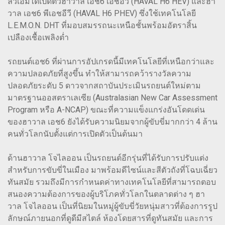
ลิวเอ็มได้เปิดตัวฮาวาล เอช6 เอชอีวี (HAVAL H6 HEV) และฮา
วาล เอช6 พีเอชอีวี (HAVAL H6 PHEV) ซึ่งใช้เทคโนโลยี
L.E.M.O.N. DHT ที่มอบสมรรถนะเหนือชั้นพร้อมอัตราสิ้น
เปลืองเชื้อเพลิงต่ำ
รถยนต์เอช6 ที่ผ่านการอัปเกรดนี้มีเทคโนโลยีที่เหนือกว่าและ
ความปลอดภัยที่สูงขึ้น ทำให้สามารถคว้ารางวัลความ
ปลอดภัยระดับ 5 ดาวจากสถาบันประเมินรถยนต์ใหม่ตาม
มาตรฐานออสตราเลเซีย (Australasian New Car Assessment
Program หรือ A-NCAP) ขณะที่ความแข็งแกร่งอันโดดเด่น
ของฮาวาล เอช6 ยังได้รับความนิยมจากผู้ขับขี่มากกว่า 4 ล้าน
คนทั่วโลกนับตั้งแต่การเปิดตัวเป็นต้นมา
ด้านฮาวาล โจไลออน เป็นรถยนต์อีกรุ่นที่ได้รับการปรับแต่ง
สำหรับการขับขี่ในเมือง มาพร้อมดีไซน์และสีตัวถังที่โฉบเฉี่ยว
ทันสมัย รวมถึงมีการกำหนดค่าทางเทคโนโลยีที่สามารถตอบ
สนองความต้องการของผู้บริโภคทั่วโลกในตลาดต่าง ๆ ฮา
วาล โจไลออน เป็นที่นิยมในหมู่ผู้ขับขี่วัยหนุ่มสาวที่ต้องการรูป
ลักษณ์ภายนอกที่ดูดีมีสไตล์ ห้องโดยสารที่ดูทันสมัย และการ