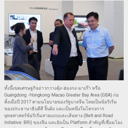
ทั้งนี้เขตเศรษฐกิจอ่าวกวางตุ้ง-ฮ่องกง-มาเก๊า หรือ
Guangdong -Hongkong-Macao Greater Bay Area (GBA) ก่อ
ตั้งเมื่อปี 2017 ตามนโยบายของรัฐบาลจีน โดยเป็นข้อริเริ่ม
ของประธานาธิบดีสี จิ้นผิง และเป็นหนึ่งในโครงการ
ยุทธศาสตร์ข้อริเริ่มสายแถบและเส้นทาง (Belt and Road
Initiative: BRI) ของจีน และยังเป็น Platform สำคัญที่เชื่อมโยง