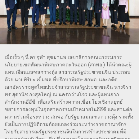
เมื่อเร็ว ๆ นี้ ดร.จุฬา สุขมานพ เลขาธิการคณะกรรมการ
นโยบายเขตพัฒนาพิเศษภาคตะวันออก (สกพอ.) ได้นำคณะผู้
แทน เยือนมลฑลกวางตุ้ง สาธารณรัฐประชาชนจีน ประกอบ
ด้วย นายพิริยะ เข็มพล ที่ปรึกษาพิเศษ สกพอ. และอดีต
เอกอัครราชทูตไทยประจำสาธารณรัฐประชาชนจีน นางจิรา
พร สุดานิช กงสุลใหญ่ ณ นครกว่างโจว และผู้แทนจาก
สำนักงานอีอีซี เพื่อเสริมสร้างความเชื่อมโยงเชิงกลยุทธ์
ขยายการลงทุนในอุตสาหกรรมเป้าหมายในอีอีซี และสานต่อ
ความร่วมมือระหว่าง สกพอ.กับรัฐบาลมณฑลกวางตุ้ง รวมทั้ง
ยังเป็นการปฏิบัติตามถ้อยแถลงร่วมระหว่างราชอาณาจักร
ไทยกับสาธารณรัฐประชาชนจีนในการสร้างประชาคมที่มี