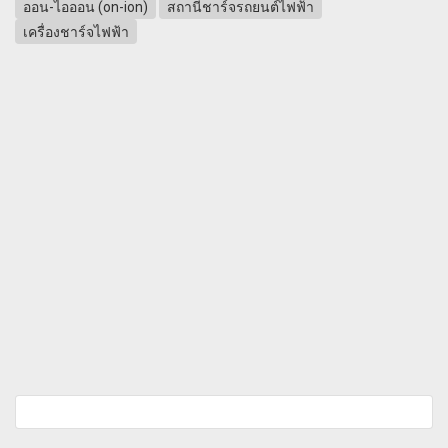
ออน-ไอออน (on-ion)
สถานีชาร์จรถยนต์ไฟฟ้า
เครื่องชาร์จไฟฟ้า