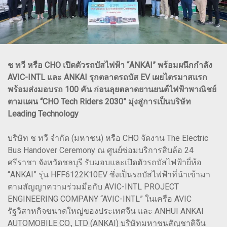
ช ทวี หรือ CHO เปิดตัวรถบัสไฟฟ้า “ANKAI” พร้อมผนึกกำลัง
AVIC-INTL และ ANKAI รุกตลาดรถบัส EV เผยไตรมาสแรก
พร้อมส่งมอบรถ 100 คัน ก่อนลุยตลาดยานยนต์ไฟฟ้าพาณิชย์
ตามแผน “CHO Tech Riders 2030” มุ่งสู่การเป็นบริษัท
Leading Technology
บริษัท ช ทวี จำกัด (มหาชน) หรือ CHO จัดงาน The Electric
Bus Handover Ceremony ณ ศูนย์ซ่อมบริการสิบล้อ 24
ศรีราชา จังหวัดชลบุรี รับมอบและเปิดตัวรถบัสไฟฟ้ายี่ห้อ
“ANKAI” รุ่น HFF6122K10EV ซึ่งเป็นรถบัสไฟฟ้าที่นำเข้ามา
ตามสัญญาความร่วมมือกับ AVIC-INTL PROJECT
ENGINEERING COMPANY “AVIC-INTL” ในเครือ AVIC
รัฐวิสาหกิจขนาดใหญ่ของประเทศจีน และ ANHUI ANKAI
AUTOMOBILE CO., LTD (ANKAI) บริษัทมหาชนสัญชาติจีน