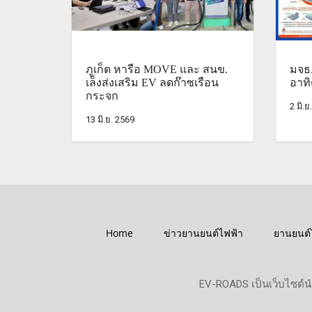
ภูเก็ต หารือ MOVE และ สนข.
มจธ
เล็งส่งเสริม EV ลดก๊าซเรือน
อาทิ
กระจก
2 มิ.ย
13 มิ.ย. 2569
Home
ข่าวยานยนต์ไฟฟ้า
ยานยนต์
EV-ROADS เป็นเว็บไซต์น