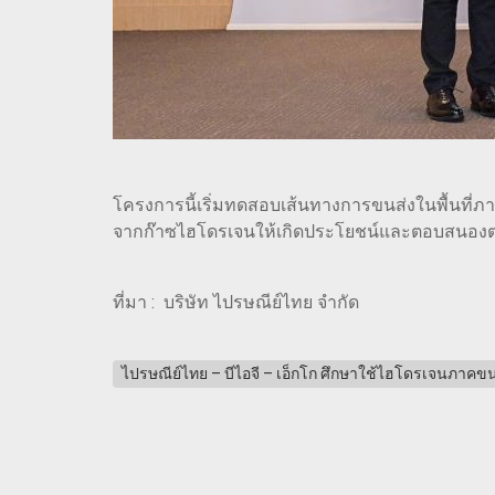
โครงการนี้เริ่มทดสอบเส้นทางการขนส่งในพื้นที่ภาคต
จากก๊าซไฮโดรเจนให้เกิดประโยชน์และตอบสนองต่อ
ที่มา : บริษัท ไปรษณีย์ไทย จำกัด
ไปรษณีย์ไทย – บีไอจี – เอ็กโก ศึกษาใช้ไฮโดรเจนภาคขน