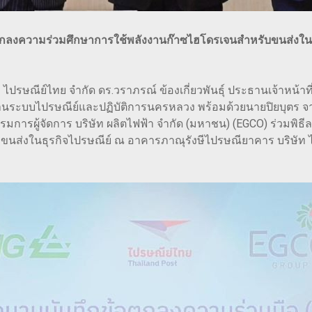
อตกลงความร่วมศึกษาการใช้พลังงานก๊าซไฮโดรเจนสำหรับขนส่งในรถยน
ษัท ไปรษณีย์ไทย จำกัด ดร.วราภรณ์ ข้องเกี่ยวพันธุ์ ประธานเจ้าหน
นระบบไปรษณีย์และปฏิบัติการนครหลวง พร้อมด้วยนายปิยบุตร จารุ
รรมการผู้จัดการ บริษัท ผลิตไฟฟ้า จำกัด (มหาชน) (EGCO) ร่วมพ
ส่งในธุรกิจไปรษณีย์ ณ อาคารภาณุรังษีไปรษณียาคาร บริษัท ไปร