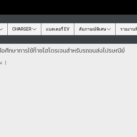
CHARGER
แบตเตอรี่ EV
สัมภาษณ์พิเศษ
รายงานพ
มมือศึกษาการใช้ก๊าซไฮโดรเจนสำหรับรถขนส่งไปรษณีย์
ชม
|