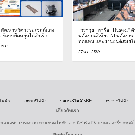
.พัฒนานวัตกรรมเซลล์แสง
"วราวุธ" หารือ "Huawei" ด
ตย์แบบยืดหยุ่นได้สำเร็จ
พลังงานสีเขียว AI พลังงาน
ทดแทน และยานยนต์สมัยให
. 2569
27 พ.ค. 2569
ไฟฟ้า
รถยนต์ไฟฟ้า
มอเตอร์ไซค์ไฟฟ้า
กระบะไฟฟ้า
เกี่ยวกับเรา
ำเสนอข่าว บทความ ยานยนต์ไฟฟ้า สถานีชาร์จ EV แบตเตอรรี่รถยนต์
ติดต่อโฆษณา