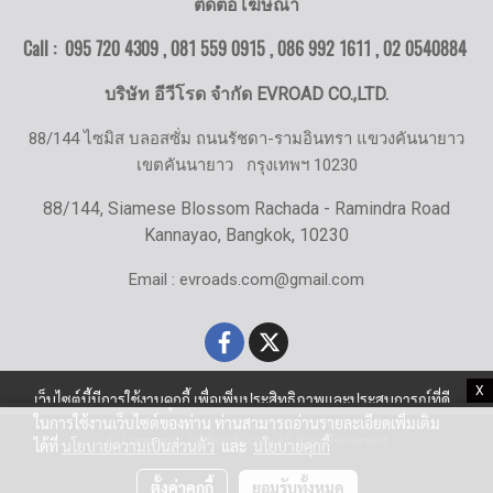
ติดต่อโฆษณา
Call : 095 720 4309 , 081 559 0915 , 086 992 1611 ,
02 0540884
บริษัท อีวีโรด จำกัด EVROAD CO.,LTD.
88/144 ไซมิส บลอสซั่ม ถนนรัชดา-รามอินทรา แขวงคันนายาว
เขตคันนายาว
กรุงเทพฯ 10230
88/144, Siamese Blossom Rachada - Ramindra Road
Kannayao, Bangkok, 10230
Email : evroads.com@gmail.com
X
เว็บไซต์นี้มีการใช้งานคุกกี้ เพื่อเพิ่มประสิทธิภาพและประสบการณ์ที่ดี
ในการใช้งานเว็บไซต์ของท่าน ท่านสามารถอ่านรายละเอียดเพิ่มเติม
© Copyright EV-Roads.com All Right Reserved
ได้ที่
นโยบายความเป็นส่วนตัว
และ
นโยบายคุกกี้
ตั้งค่าคุกกี้
ยอมรับทั้งหมด