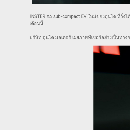
INSTER รถ sub-compact EV ใหม่ของฮุนได ที่วิ่งได
เดือนนี้
บริษัท ฮุนได มอเตอร์ เผยภาพทีเซอร์อย่างเป็นทาง