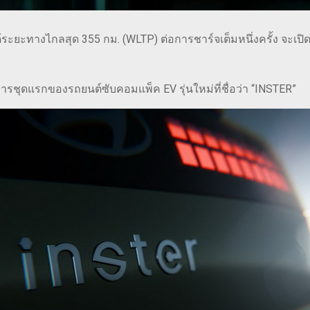
้ระยะทางไกลสุด 355 กม. (WLTP) ต่อการชาร์จเต็มหนึ่งครั้ง จะเปิด
การชุดแรกของรถยนต์ซับคอมแพ็ค EV รุ่นใหม่ที่ชื่อว่า “INSTER”