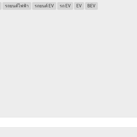
รถยนต์ไฟฟ้า
รถยนต์ EV
รถ EV
EV
BEV