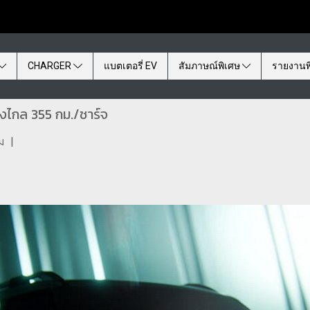
CHARGER
แบตเตอรี่ EV
สัมภาษณ์พิเศษ
รายงานพ
งไกล 355 กม./ชาร์จ
ม
|