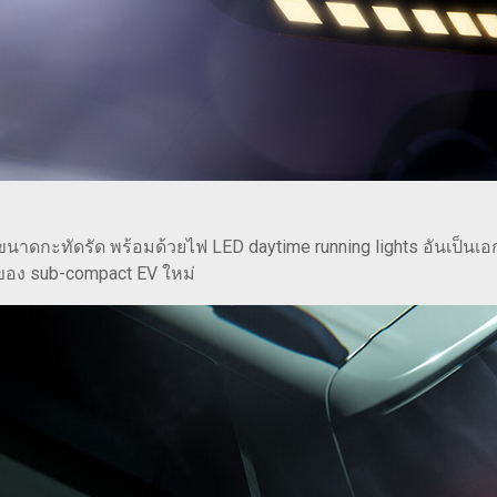
ีขนาดกะทัดรัด พร้อมด้วยไฟ LED daytime running lights อันเป็น
อง sub-compact EV ใหม่