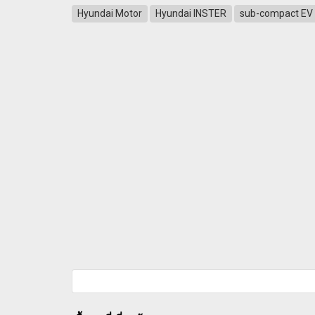
Hyundai Motor
Hyundai INSTER
sub-compact EV