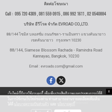
ติดต่อโฆษณา
Call : 095 720 4309 , 081 559 0915 , 086 992 1611 ,
02 0540884
บริษัท อีวีโรด จำกัด EVROAD CO.,LTD.
88/144 ไซมิส บลอสซั่ม ถนนรัชดา-รามอินทรา แขวงคันนายาว
เขตคันนายาว
กรุงเทพฯ 10230
88/144, Siamese Blossom Rachada - Ramindra Road
Kannayao, Bangkok, 10230
Email : evroads.com@gmail.com
X
เว็บไซต์นี้มีการใช้งานคุกกี้ เพื่อเพิ่มประสิทธิภาพและประสบการณ์ที่ดี
ในการใช้งานเว็บไซต์ของท่าน ท่านสามารถอ่านรายละเอียดเพิ่มเติม
© Copyright EV-Roads.com All Right Reserved
ได้ที่
นโยบายความเป็นส่วนตัว
และ
นโยบายคุกกี้