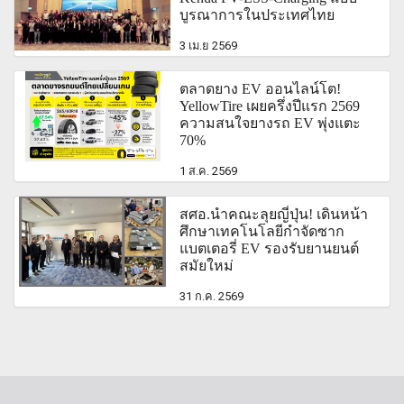
บูรณาการในประเทศไทย
3 เม.ย 2569
ตลาดยาง EV ออนไลน์โต!
YellowTire เผยครึ่งปีแรก 2569
ความสนใจยางรถ EV พุ่งแตะ
70%
1 ส.ค. 2569
สศอ.นำคณะลุยญี่ปุ่น! เดินหน้า
ศึกษาเทคโนโลยีกำจัดซาก
แบตเตอรี่ EV รองรับยานยนต์
สมัยใหม่
31 ก.ค. 2569