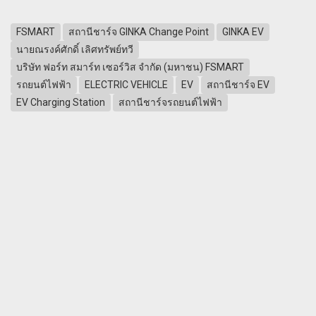
FSMART
สถานีชาร์จ GINKA Change Point
GINKA EV
นายณรงค์ศักดิ์ เลิศทรัพย์ทวี
บริษัท ฟอร์ท สมาร์ท เซอร์วิส จำกัด (มหาชน) FSMART
รถยนต์ไฟฟ้า
ELECTRIC VEHICLE
EV
สถานีชาร์จ EV
EV Charging Station
สถานีชาร์จรถยนต์ไฟฟ้า