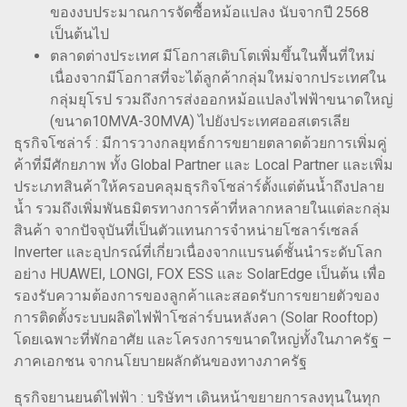
ของงบประมาณการจัดซื้อหม้อแปลง นับจากปี 2568
เป็นต้นไป
ตลาดต่างประเทศ มีโอกาสเติบโตเพิ่มขึ้นในพื้นที่ใหม่
เนื่องจากมีโอกาสที่จะได้ลูกค้ากลุ่มใหม่จากประเทศใน
กลุ่มยุโรป รวมถึงการส่งออกหม้อแปลงไฟฟ้าขนาดใหญ่
(ขนาด10MVA-30MVA) ไปยังประเทศออสเตรเลีย
ธุรกิจโซล่าร์ : มีการวางกลยุทธ์การขยายตลาดด้วยการเพิ่มคู่
ค้าที่มีศักยภาพ ทั้ง Global Partner และ Local Partner และเพิ่ม
ประเภทสินค้าให้ครอบคลุมธุรกิจโซล่าร์ตั้งแต่ต้นน้ำถึงปลาย
น้ำ รวมถึงเพิ่มพันธมิตรทางการค้าที่หลากหลายในแต่ละกลุ่ม
สินค้า จากปัจจุบันที่เป็นตัวแทนการจำหน่ายโซลาร์เซลล์
Inverter และอุปกรณ์ที่เกี่ยวเนื่องจากแบรนด์ชั้นนำระดับโลก
อย่าง HUAWEI, LONGI, FOX ESS และ SolarEdge เป็นต้น เพื่อ
รองรับความต้องการของลูกค้าและสอดรับการขยายตัวของ
การติดตั้งระบบผลิตไฟฟ้าโซล่าร์บนหลังคา (Solar Rooftop)
โดยเฉพาะที่พักอาศัย และโครงการขนาดใหญ่ทั้งในภาครัฐ –
ภาคเอกชน จากนโยบายผลักดันของทางภาครัฐ
ธุรกิจยานยนต์ไฟฟ้า : บริษัทฯ เดินหน้าขยายการลงทุนในทุก