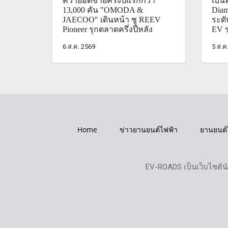
คว้ายอดขายครึ่งปีแรกกว่า
เบนท
13,000 คัน "OMODA &
Diam
JAECOO" เดินหน้า ชู REEV
ระด
Pioneer รุกตลาดครึ่งปีหลัง
EV ร
6 ส.ค. 2569
5 ส.ค
Home
ข่าวยานยนต์ไฟฟ้า
ยานยนต์
EV-ROADS เป็นเว็บไซต์น