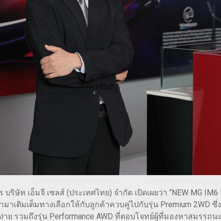
าร บริษัท เอ็มจี เซลส์ (ประเทศไทย) จำกัด เปิดเผยว่า “NEW MG IM6
ะเข้ามาเติมเต็มทางเลือกให้กับลูกค้าควบคู่ไปกับรุ่น Premium 2WD 
เข้าถึงง่าย รวมถึงรุ่น Performance AWD ที่ตอบโจทย์ผู้ที่มองหาสมร