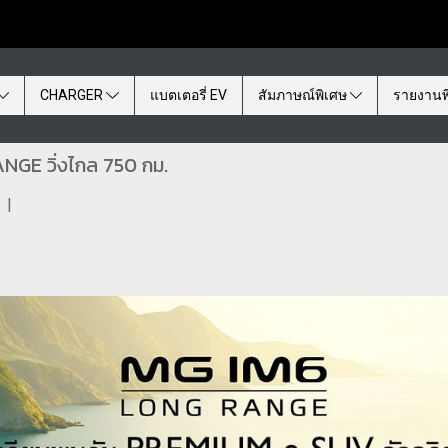
CHARGER
แบตเตอรี่ EV
สัมภาษณ์พิเศษ
รายงานพ
NGE วิ่งไกล 750 กม.
|