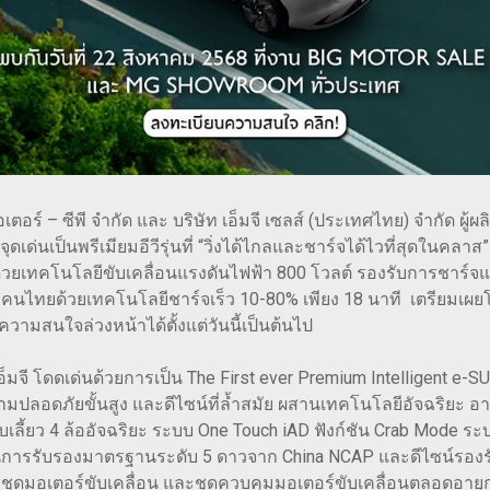
ตอร์ – ซีพี จำกัด และ บริษัท เอ็มจี เซลส์ (ประเทศไทย) จำกัด ผู
ดเด่นเป็นพรีเมียมอีวีรุ่นที่ “วิ่งได้ไกลและชาร์จได้ไวที่สุดในคลา
้วยเทคโนโลยีขับเคลื่อนแรงดันไฟฟ้า 800 โวลต์ รองรับการชาร์
ไทยด้วยเทคโนโลยีชาร์จเร็ว 10-80% เพียง 18 นาที เตรียมเผย
ความสนใจล่วงหน้าได้ตั้งแต่วันนี้เป็นต้นไป
มจี โดดเด่นด้วยการเป็น The First ever Premium Intelligent e-S
มปลอดภัยขั้นสูง และดีไซน์ที่ล้ำสมัย ผสานเทคโนโลยีอัจฉริยะ อาท
เลี้ยว 4 ล้ออัจฉริยะ ระบบ One Touch iAD ฟังก์ชัน Crab Mode 
ผ่านการรับรองมาตรฐานระดับ 5 ดาวจาก China NCAP และดีไซน์รอ
ง ชุดมอเตอร์ขับเคลื่อน และชุดควบคุมมอเตอร์ขับเคลื่อนตลอดอา