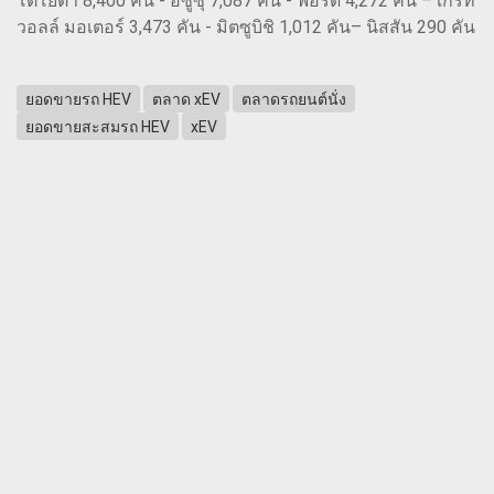
โตโยต้า 8,400 คัน - อีซูซุ 7,087 คัน - ฟอร์ด 4,272 คัน – เกรท
วอลล์ มอเตอร์ 3,473 คัน - มิตซูบิชิ 1,012 คัน– นิสสัน 290 คัน
ยอดขายรถ HEV
ตลาด xEV
ตลาดรถยนต์นั่ง
ยอดขายสะสมรถ HEV
xEV