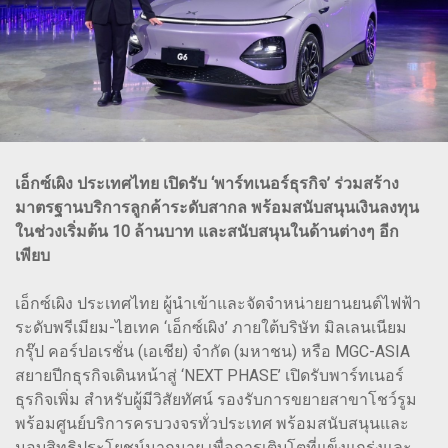
เอ็กซ์เผิง ประเทศไทย เปิดรับ ‘พาร์ทเนอร์ธุรกิจ’ ร่วมสร้าง
มาตรฐานบริการลูกค้าระดับสากล พร้อมสนับสนุนเงินลงทุน
ในช่วงเริ่มต้น 10 ล้านบาท และสนับสนุนในด้านต่างๆ อีก
เพียบ
เอ็กซ์เผิง ประเทศไทย ผู้นำเข้าและจัดจำหน่ายยานยนต์ไฟฟ้า
ระดับพรีเมียม-ไฮเทค ‘เอ็กซ์เผิง’ ภายใต้บริษัท มิลเลนเนียม
กรุ๊ป คอร์ปอเรชั่น (เอเชีย) จำกัด (มหาชน) หรือ MGC-ASIA
สยายปีกธุรกิจเดินหน้าสู่ ‘NEXT PHASE’ เปิดรับพาร์ทเนอร์
ธุรกิจเพิ่ม สำหรับผู้มีวิสัยทัศน์ รองรับการขยายสาขาโชว์รูม
พร้อมศูนย์บริการครบวงจรทั่วประเทศ พร้อมสนับสนุนและ
มอบสิทธิประโยชน์มากมาย เพื่อการเติบโตที่แข็งแกร่งและ