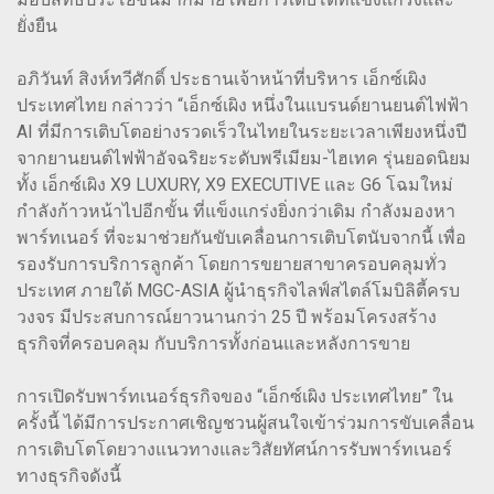
ยั่งยืน
อภิวันท์ สิงห์ทวีศักดิ์ ประธานเจ้าหน้าที่บริหาร เอ็กซ์เผิง
ประเทศไทย กล่าวว่า “เอ็กซ์เผิง หนึ่งในแบรนด์ยานยนต์ไฟฟ้า
AI ที่มีการเติบโตอย่างรวดเร็วในไทยในระยะเวลาเพียงหนึ่งปี
จากยานยนต์ไฟฟ้าอัจฉริยะระดับพรีเมียม-ไฮเทค รุ่นยอดนิยม
ทั้ง เอ็กซ์เผิง X9 LUXURY, X9 EXECUTIVE และ G6 โฉมใหม่
กำลังก้าวหน้าไปอีกขั้น ที่แข็งแกร่งยิ่งกว่าเดิม กำลังมองหา
พาร์ทเนอร์ ที่จะมาช่วยกันขับเคลื่อนการเติบโตนับจากนี้ เพื่อ
รองรับการบริการลูกค้า โดยการขยายสาขาครอบคลุมทั่ว
ประเทศ ภายใต้ MGC-ASIA ผู้นำธุรกิจไลฟ์สไตล์โมบิลิตี้ครบ
วงจร มีประสบการณ์ยาวนานกว่า 25 ปี พร้อมโครงสร้าง
ธุรกิจที่ครอบคลุม กับบริการทั้งก่อนและหลังการขาย
การเปิดรับพาร์ทเนอร์ธุรกิจของ “เอ็กซ์เผิง ประเทศไทย” ใน
ครั้งนี้ ได้มีการประกาศเชิญชวนผู้สนใจเข้าร่วมการขับเคลื่อน
การเติบโตโดยวางแนวทางและวิสัยทัศน์การรับพาร์ทเนอร์
ทางธุรกิจดังนี้