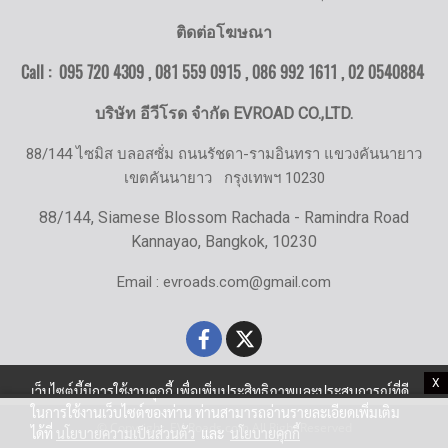
ติดต่อโฆษณา
Call : 095 720 4309 , 081 559 0915 , 086 992 1611 ,
02 0540884
บริษัท อีวีโรด จำกัด EVROAD CO.,LTD.
88/144 ไซมิส บลอสซั่ม ถนนรัชดา-รามอินทรา แขวงคันนายาว
เขตคันนายาว
กรุงเทพฯ 10230
88/144, Siamese Blossom Rachada - Ramindra Road
Kannayao, Bangkok, 10230
Email : evroads.com@gmail.com
X
เว็บไซต์นี้มีการใช้งานคุกกี้ เพื่อเพิ่มประสิทธิภาพและประสบการณ์ที่ดี
ในการใช้งานเว็บไซต์ของท่าน ท่านสามารถอ่านรายละเอียดเพิ่มเติม
© Copyright EV-Roads.com All Right Reserved
ได้ที่
นโยบายความเป็นส่วนตัว
และ
นโยบายคุกกี้