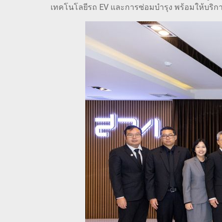
เทคโนโลยีรถ EV และการซ่อมบำรุง พร้อมให้บริกา