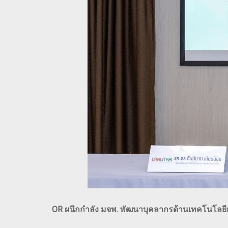
OR ผนึกกำลัง มจพ. พัฒนาบุคลากรด้านเทคโนโลยียา