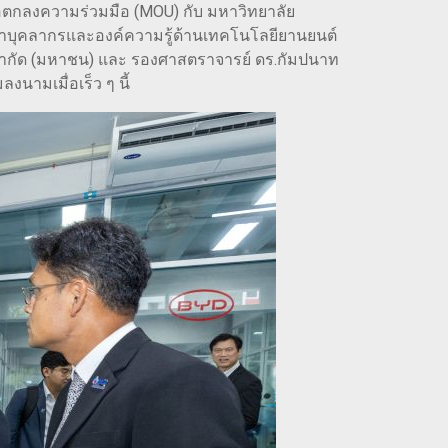
ข้อตกลงความร่วมมือ (MOU) กับ มหาวิทยาลัย
นาบุคลากรและองค์ความรู้ด้านเทคโนโลยียานยนต์
ีก จำกัด (มหาชน) และ รองศาสตราจารย์ ดร.กัมปนาท
นามเมื่อเร็ว ๆ นี้