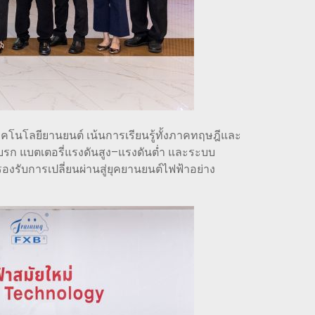
คโนโลยียานยนต์ เน้นการเรียนรู้ทั้งภาคทฤษฎีและ
บรก แบตเตอรี่แรงดันสูง–แรงดันต่ำ และระบบ
งรับการเปลี่ยนผ่านสู่ยุคยานยนต์ไฟฟ้าอย่าง