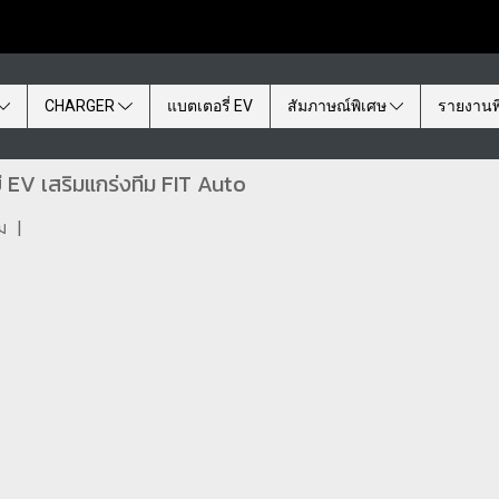
CHARGER
แบตเตอรี่ EV
สัมภาษณ์พิเศษ
รายงานพ
EV เสริมแกร่งทีม FIT Auto
ม
|