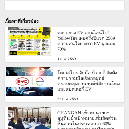
เนื้อหาที่เกี่ยวข้อง
ตลาดยาง EV ออนไลน์โต!
YellowTire เผยครึ่งปีแรก 2569
ความสนใจยางรถ EV พุ่งแตะ
70%
1 ส.ค. 2569
โคเวสโตร จับมือ บีวายดี จัดตั้ง
ความร่วมมือเชิงกลยุทธ์
ครอบคลุมยานยนต์พลังงานใหม่
และแบตเตอรี่ EV
22 ก.ค. 2569
CHANGAN เข้าพบนายกฯ
อนุทิน ย้ำเป้าหมายเพิ่มสัดส่วน
ชิ้นส่วนในประเทศกว่า 60%