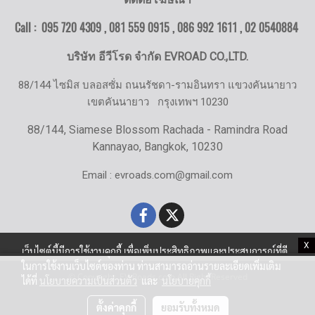
Call : 095 720 4309 , 081 559 0915 , 086 992 1611 ,
02 0540884
บริษัท อีวีโรด จำกัด EVROAD CO.,LTD.
88/144 ไซมิส บลอสซั่ม ถนนรัชดา-รามอินทรา แขวงคันนายาว
เขตคันนายาว
กรุงเทพฯ 10230
88/144, Siamese Blossom Rachada - Ramindra Road
Kannayao, Bangkok, 10230
Email : evroads.com@gmail.com
X
เว็บไซต์นี้มีการใช้งานคุกกี้ เพื่อเพิ่มประสิทธิภาพและประสบการณ์ที่ดี
ในการใช้งานเว็บไซต์ของท่าน ท่านสามารถอ่านรายละเอียดเพิ่มเติม
© Copyright EV-Roads.com All Right Reserved
ได้ที่
นโยบายความเป็นส่วนตัว
และ
นโยบายคุกกี้
ตั้งค่าคุกกี้
ยอมรับทั้งหมด