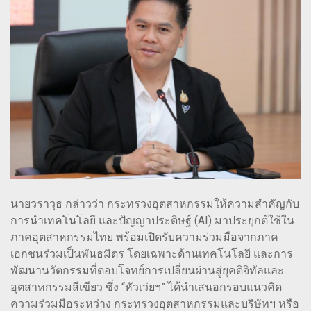
นายวราวุธ กล่าวว่า กระทรวงอุตสาหกรรมให้ความสำคัญกับ
การนำเทคโนโลยี และปัญญาประดิษฐ์ (AI) มาประยุกต์ใช้ใน
ภาคอุตสาหกรรมไทย พร้อมเปิดรับความร่วมมือจากภาค
เอกชนร่วมเป็นพันธมิตร โดยเฉพาะด้านเทคโนโลยี และการ
พัฒนานวัตกรรมที่ตอบโจทย์การเปลี่ยนผ่านสู่ยุคดิจิทัลและ
อุตสาหกรรมสีเขียว ซึ่ง “หัวเว่ยฯ” ได้นำเสนอกรอบแนวคิด
ความร่วมมือระหว่าง กระทรวงอุตสาหกรรมและบริษัทฯ หรือ