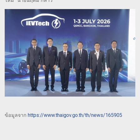
ใหม่” นายนฤตม์ กล่าว
ข้อมูลจาก
https://www.thaigov.go.th/th/news/165905