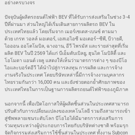
อย่างครบวงจร
ปัจจุบันผู้ผลิตรถยนต์ไฟฟ้า BEV ที่ได้รับการส่งเสริมในช่วง 3-4
ปีที่ผ่านมา ส่วนใหญ่ได้เริ่มเดินสายการผลิตรถ BEV ใน
ประเทศไทยแล้ว โดยเริ่มจาก เมอร์เซเดส-เบนซ์ ตามมา
ด้วย เกรท วอลล์ มอเตอร์, เอสเอไอซี มอเตอร์–ซีพี, บีวายดี,
ไอออน ออโตโมบิล, ฉางอาน, อีวี ไพรมัส และรายล่าสุดที่เริ่ม
ผลิต BEV ในปี 2569 ได้แก่ บีเอ็มดับเบิลยู, ฮุนได โมบิลิตี้ และ
โอโมดา แอนด์ เจคู แสดงให้เห็นว่ามาตรการต่าง ๆ ของบีโอ
ไอและบอร์ดอีวี ได้นำไปสู่การลงทุน การผลิต และการจ้าง
งานจริงในประเทศ โดยบริษัทเหล่านี้มีการจ้างงานบุคลากร
ไทยรวมกันกว่า 16,000 คน และยังช่วยตอกย้ำศักยภาพของ
ประเทศไทยในการเป็นฐานการผลิตรถยนต์ไฟฟ้าของภูมิภาค
นอกจากนี้ เพื่อเปิดโอกาสให้ผู้ผลิตชิ้นส่วนในประเทศสามารถ
ปรับตัวกับการเปลี่ยนแปลงของเทคโนโลยี รวมถึงสามารถเข้า
สู่ซัพพลายเชนระดับโลก บีโอไอได้มีมาตรการส่งเสริมการ
ร่วมทุนระหว่างผู้ประกอบการไทยกับบริษัทต่างชาติ พร้อมรุก
จัดกิจกรรมส่งเสริมการใช้ชิ้นส่วนในประเทศ ทั้งงาน Subcon