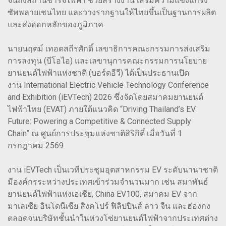
จนถึงสถานีชาร์จไฟฟ้า ช่วยสร้างงาน เสริมความแข็งแกร่ง
ซัพพลายเชนไทย และวางรากฐานให้ไทยขึ้นเป็นฐานการผลิต
และส่งออกหลักของภูมิภาค
นายนฤตม์ เทอดสถีรศักดิ์ เลขาธิการคณะกรรมการส่งเสริม
การลงทุน (บีโอไอ) และเลขานุการคณะกรรมการนโยบาย
ยานยนต์ไฟฟ้าแห่งชาติ (บอร์ดอีวี) ได้เป็นประธานเปิด
งาน International Electric Vehicle Technology Conference
and Exhibition (iEVTech) 2026 ซึ่งจัดโดยสมาคมยานยนต์
ไฟฟ้าไทย (EVAT) ภายใต้แนวคิด “Driving Thailand’s EV
Future: Powering a Competitive & Connected Supply
Chain” ณ ศูนย์การประชุมแห่งชาติสิริกิติ์ เมื่อวันที่ 1
กรกฎาคม 2569
งาน iEVTech เป็นเวทีประชุมอุตสาหกรรม EV ระดับนานาชาติ
มีองค์กรระหว่างประเทศเข้าร่วมจำนวนมาก เช่น สมาพันธ์
ยานยนต์ไฟฟ้าแห่งเอเชีย, China EV100, สมาคม EV จาก
มาเลเซีย อินโดนีเซีย สิงคโปร์ ฟิลิปปินส์ ลาว จีน และฮ่องกง
ตลอดจนบริษัทชั้นนำในห่วงโซ่ยานยนต์ไฟฟ้าจากประเทศต่าง