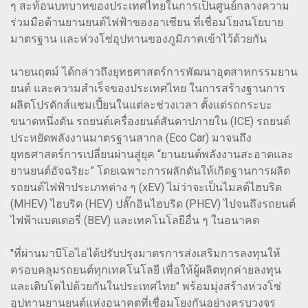
ๆ สะท้อนบทบาทของประเทศไทยในการเป็นศูนย์กลางความ
ร่วมมือด้านยานยนต์ไฟฟ้าของอาเซียน ที่เชื่อมโยงนโยบาย
มาตรฐาน และห่วงโซ่อุปทานของภูมิภาคเข้าไว้ด้วยกัน
นายนฤตม์ ได้กล่าวถึงยุทธศาสตร์การพัฒนาอุตสาหกรรมยาน
ยนต์ และความสำเร็จของประเทศไทย ในการสร้างฐานการ
ผลิตโปรดักส์แชมเปี้ยนในแต่ละช่วงเวลา ตั้งแต่รถกระบะ
ขนาดหนึ่งตัน รถยนต์เครื่องยนต์สันดาปภายใน (ICE) รถยนต์
ประหยัดพลังงานมาตรฐานสากล (Eco Car) มาจนถึง
ยุทธศาสตร์การเปลี่ยนผ่านสู่ยุค “ยานยนต์พลังงานสะอาดและ
ยานยนต์อัจฉริยะ” โดยเฉพาะการผลักดันให้เกิดฐานการผลิต
รถยนต์ไฟฟ้าประเภทต่าง ๆ (xEV) ไม่ว่าจะเป็นไมลด์ไฮบริด
(MHEV) ไฮบริด (HEV) ปลั๊กอินไฮบริด (PHEV) ไปจนถึงรถยนต์
ไฟฟ้าแบตเตอรี่ (BEV) และเทคโนโลยีอื่น ๆ ในอนาคต
"ที่ผ่านมาบีโอไอได้ปรับปรุงมาตรการส่งเสริมการลงทุนให้
ครอบคลุมรถยนต์ทุกเทคโนโลยี เพื่อให้ผู้ผลิตทุกค่ายลงทุน
และเติบโตไปด้วยกันในประเทศไทย" พร้อมมุ่งสร้างห่วงโซ่
อุปทานยานยนต์แห่งอนาคตที่เชื่อมโยงกันอย่างครบวงจร