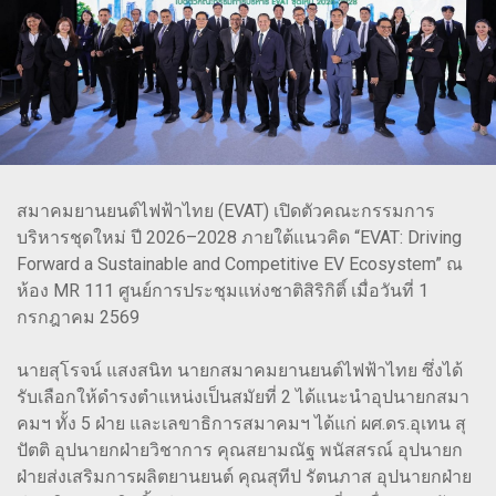
สมาคมยานยนต์ไฟฟ้าไทย (EVAT) เปิดตัวคณะกรรมการ
บริหารชุดใหม่ ปี 2026–2028 ภายใต้แนวคิด “EVAT: Driving
Forward a Sustainable and Competitive EV Ecosystem” ณ
ห้อง MR 111 ศูนย์การประชุมแห่งชาติสิริกิติ์ เมื่อวันที่ 1
กรกฎาคม 2569
นายสุโรจน์ แสงสนิท นายกสมาคมยานยนต์ไฟฟ้าไทย ซึ่งได้
รับเลือกให้ดำรงตำแหน่งเป็นสมัยที่ 2 ได้แนะนำอุปนายกสมา
คมฯ ทั้ง 5 ฝ่าย และเลขาธิการสมาคมฯ ได้แก่ ผศ.ดร.อุเทน สุ
ปัตติ อุปนายกฝ่ายวิชาการ คุณสยามณัฐ พนัสสรณ์ อุปนายก
ฝ่ายส่งเสริมการผลิตยานยนต์ คุณสุทีป รัตนภาส อุปนายกฝ่าย