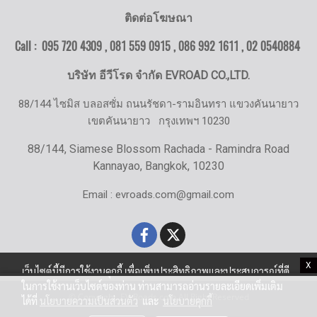
ติดต่อโฆษณา
Call : 095 720 4309 , 081 559 0915 , 086 992 1611 ,
02 0540884
บริษัท อีวีโรด จำกัด EVROAD CO.,LTD.
88/144 ไซมิส บลอสซั่ม ถนนรัชดา-รามอินทรา แขวงคันนายาว
เขตคันนายาว
กรุงเทพฯ 10230
88/144, Siamese Blossom Rachada - Ramindra Road
Kannayao, Bangkok, 10230
Email : evroads.com@gmail.com
X
เว็บไซต์นี้มีการใช้งานคุกกี้ เพื่อเพิ่มประสิทธิภาพและประสบการณ์ที่ดี
ในการใช้งานเว็บไซต์ของท่าน ท่านสามารถอ่านรายละเอียดเพิ่มเติม
© Copyright EV-Roads.com All Right Reserved
ได้ที่
นโยบายความเป็นส่วนตัว
และ
นโยบายคุกกี้