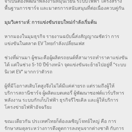
จำเป็นต้องพัฒนาพลังงานหมุนเวียน ระบบไฟฟ้า โครงสร้าง
พื้นฐานการชาร์จ และมาตรการสนับสนุนที่ต่อเนื่องควบคู่กัน
มุมวิเคราะห์: การแข่งขันรอบใหม่กำลังเริ่มต้น
หากมองในมุมธุรกิจ รายงานฉบับนี้ส่งสัญญาณชัดว่า การ
แข่งขันในตลาด EV ไทยกำลังเปลี่ยนเฟส
ช่วงที่ผ่านมา ผู้ชนะคือผู้ผลิตรถยนต์ที่สามารถทำราคาแข่งขัน
ได้ แต่ในช่วง 5-10 ปีข้างหน้า จุดแข่งขันจะย้ายไปอยู่ที่ "ระบบ
นิเวศ EV" มากกว่าตัวรถ
ผู้ที่มีโอกาสเติบโตสูงจึงไม่ได้มีแค่ค่ายรถ แต่รวมถึงผู้ให้
บริการสถานีชาร์จ ผู้ผลิตแบตเตอรี่ ผู้พัฒนาซอฟต์แวร์บริหาร
พลังงาน ระบบกักเก็บไฟฟ้า ธุรกิจรีไซเคิล และผู้ให้บริการ
โครงข่ายไฟฟ้าอัจฉริยะ
ขณะเดียวกัน ประเทศไทยก็ต้องเผชิญโจทย์ใหญ่ คือ การ
รักษาสมดุลระหว่างการดึงดูดการลงทุนจากต่างชาติ กับการ