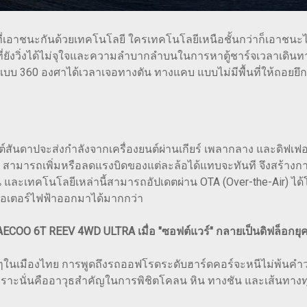
่เอาชนะกันด้วยเทคโนโลยี ใครเทคโนโลยีเหนือชั้นกว่าก็เอาชนะได้
ทางที่ยังวิ่งได้ไม่จุใจและความลำบากลำบนในการหาตู้ชาร์จเวลาเด
ับแบบ 360 องศาได้เวลาเจอทางตัน ทางแคบ แบบไม่มีพื้นที่ให้ถอยยึ
นต์สันดาปจะส่งกำลังจากเครื่องยนต์ผ่านเกียร์ เพลากลาง และดิฟ
 EV สามารถเพิ่มหรือลดแรงบิดของแต่ละล้อได้แทบจะทันที จึงสร้าง
และเทคโนโลยีเหล่านี้สามารถอัปเดตผ่าน OTA (Over-the-Air) ได้โดยไ
มอเตอร์ไฟฟ้าออกมาได้มากกว่า
ECOO 6T REEV 4WD ULTRA เมื่อ "ซอฟต์แวร์" กลายเป็นดิฟล็อกยุ
ๆในเมืองไทย การพูดถึงรถออฟโรดระดับฮาร์ดคอร์จะหนีไม่พ้นคำว่า เ
พราะนั่นคืออาวุธสำคัญในการพิชิตโคลน หิน ทางชัน และเส้นทางท