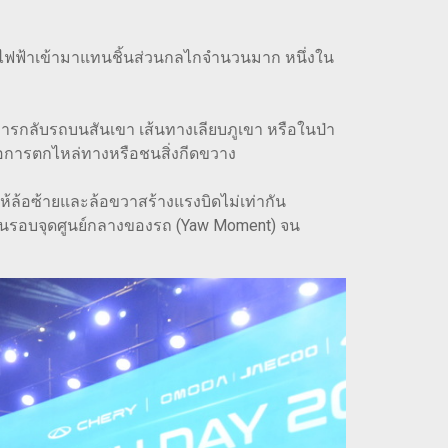
ร์ไฟฟ้าเข้ามาแทนชิ้นส่วนกลไกจำนวนมาก หนึ่งใน
คือการกลับรถบนสันเขา เส้นทางเลียบภูเขา หรือในป่า
ยงต่อการตกไหล่ทางหรือชนสิ่งกีดขวาง
ห้ล้อซ้ายและล้อขวาสร้างแรงบิดไม่เท่ากัน
ุนรอบจุดศูนย์กลางของรถ (Yaw Moment) จน