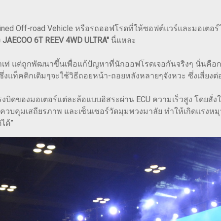
efined Off-road Vehicle หรือรถออฟโรดที่ให้ซอฟต์แวร์และมอเตอ
ง JAECOO 6T REEV 4WD ULTRA"
นี่แหละ
เอาเท่ แต่ถูกพัฒนาขึ้นเพื่อแก้ปัญหาที่นักออฟโรดเจอกันจริงๆ นั่น
ตร ซึ่งแท็คติกเดิมๆจะใช้วิธีถอยหน้า-ถอยหลังหลายๆจังหวะ ซึ่งเสี่
แรงบิดของมอเตอร์แต่ละล้อแบบอิสระผ่าน ECU ความเร็วสูง โดยสั่งใ
ควบคุมเสถียรภาพ และเซ็นเซอร์วัดมุมพวงมาลัย ทำให้เกิดแรงหม
ได้”