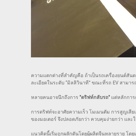
ความแตกต่างที่สำคัญคือ ถ้าเป็นรถเครื่องยนต์สัน
ละเอียดในระดับ “มิลลิวินาที” ขณะที่รถ EV สามา
หลายคนอาจนึกถึงการ
"ดริฟท์กลับรถ"
แต่หลักการต
การดริฟท์จะอาศัยความเร็ว โมเมนตัม การสูญเสียแ
ของมอเตอร์ จึงปลอดภัยกว่า ควบคุมง่ายกว่า แล
แนวคิดนี้เริ่มถูกผลักดันโดยผู้ผลิตจีนหลายราย โด