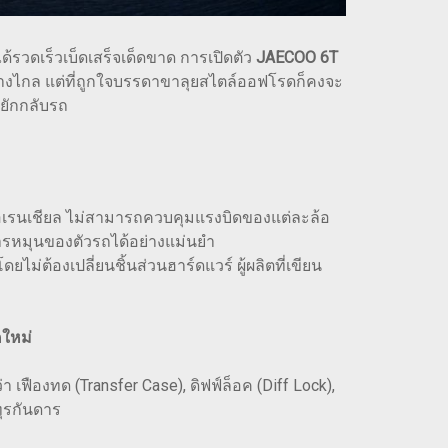
รวดเร็วเบ็ดเสร็จเด็ดขาด การเปิดตัว
JAECOO 6T
ินทางไกล แต่ที่ถูกใจบรรดาขาลุยสไตล์ออฟโรดก็คงจะ
กยักกลับรถ
เฟอเรนเชียล ไม่สามารถควบคุมแรงบิดของแต่ละล้อ
การหมุนของตัวรถได้อย่างแม่นยำ
ม่ต้องเปลี่ยนชิ้นส่วนฮาร์ดแวร์ ผู้ผลิตที่เขียน
คใหม่
ฟืองทด (Transfer Case), ดิฟฟ์ล็อค (Diff Lock),
ุรกันดาร