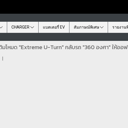
CHARGER
แบตเตอรี่ EV
สัมภาษณ์พิเศษ
รายงานพ
มโหมด "Extreme U-Turn" กลับรถ "360 องศา" ให้ออฟโร
|