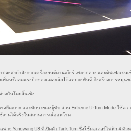
ดาปจะส่งกำลังจากเครื่องยนต์ผ่านเกียร์ เพลากลาง และดิฟเฟอเรน
รถเพิ่มหรือลดแรงบิดของแต่ละล้อได้แทบจะทันที จึงสร้างการหมุนข
่างกันโดยสิ้นเชิง
รงยึดเกาะ และทักษะของผู้ขับ ส่วน Extreme U-Turn Mode ใช้ควา
ะใช้งานได้จริงในสถานการณ์ออฟโรด
ยเฉพาะ Yangwang U8 ที่เปิดตัว Tank Turn ซึ่งใช้มอเตอร์ไฟฟ้า 4