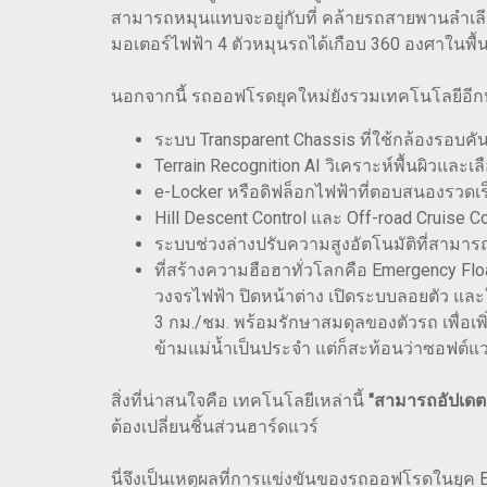
สามารถหมุนแทบจะอยู่กับที่ คล้ายรถสายพานลำเลีย
มอเตอร์ไฟฟ้า 4 ตัวหมุนรถได้เกือบ 360 องศาในพื
นอกจากนี้ รถออฟโรดยุคใหม่ยังรวมเทคโนโลยีอีกหล
ระบบ Transparent Chassis ที่ใช้กล้องรอบค
Terrain Recognition AI วิเคราะห์พื้นผิวและเ
e-Locker หรือดิฟล็อกไฟฟ้าที่ตอบสนองรวดเ
Hill Descent Control และ Off-road Cruise 
ระบบช่วงล่างปรับความสูงอัตโนมัติที่สามารถ
ที่สร้างความฮือฮาทั่วโลกคือ Emergency Fl
วงจรไฟฟ้า ปิดหน้าต่าง เปิดระบบลอยตัว และใ
3 กม./ชม. พร้อมรักษาสมดุลของตัวรถ เพื่อเพิ
ข้ามแม่น้ำเป็นประจำ แต่ก็สะท้อนว่าซอฟต์
สิ่งที่น่าสนใจคือ เทคโนโลยีเหล่านี้
"สามารถอัปเดตผ่
ต้องเปลี่ยนชิ้นส่วนฮาร์ดแวร์
นี่จึงเป็นเหตุผลที่การแข่งขันของรถออฟโรดในยุค EV