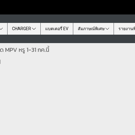
CHARGER
แบตเตอรี่ EV
สัมภาษณ์พิเศษ
รายงานพ
MPV หรู 1-31 กค.นี้
|