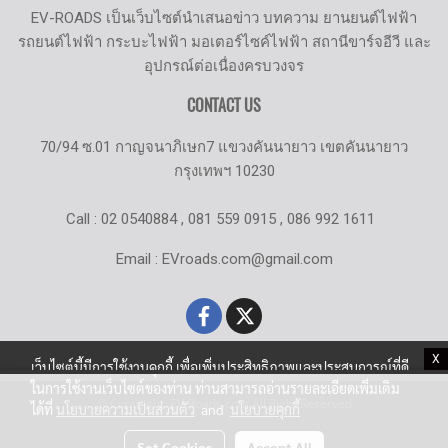
EV-ROADS เป็นเว็บไซต์นำเสนอข่าว บทความ ยานยนต์ไฟฟ้า
รถยนต์ไฟฟ้า กระบะไฟฟ้า มอเตอร์ไซค์ไฟฟ้า สถานีขาร์จอีวี และ
อุปกรณ์ต่อเนื่องครบวงจร
CONTACT US
70/94 ซ.01 กาญจนาภิเษก7 แขวงคันนายาว เขตคันนายาว
กรุงเทพฯ 10230
Call : 02 0540884 , 081 559 0915 , 086 992 1611
Email : EVroads.com@gmail.com
X
เว็บไซต์นี้มีการใช้งานคุกกี้ เพื่อเพิ่มประสิทธิภาพและประสบการณ์ที่ดี
ในการใช้งานเว็บไซต์ของท่าน ท่านสามารถอ่านรายละเอียดเพิ่มเติม
© Copyright EV-Roads.com All Right Reserved
ได้ที่
นโยบายความเป็นส่วนตัว
and
นโยบายคุกกี้
Set Cookies
Accept All