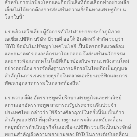
สำหรับการปกป้องโลกและถือเป็นสิ่งที่ต้องเลือกทำอย่างหลีก
เลี่ยงไม่ได้หากต้องการส่งเสริมความยั่งยืนทางเศรษฐกิจบน
โลกใบนี้”
มร.หลิว เสวียเลี่ยง ผู้จัดการทั่วไป ฝ่ายขายประจำภูมิภาค
เอเชียแปซิฟิก บริษัท บีวายดี ออโต้ อินดัสทรี จำกัด ระบุว่า
“BYD ยึดมั่นในปรัชญา ‘เทคโนโลยี เป็นมิตรต่อสิ่งแวดล้อม
และอนาคต’ ขององค์กรมาโดยตลอด จึงส่งเสริมนวัตกรรม
และการพัฒนาเทคโนโลยีที่เกี่ยวข้องกับพาหนะพลังงานใหม่
อย่างต่อเนื่อง การจัดตั้งฐานการผลิตรถในไทยถือเป็นกุญแจ
สำคัญในการเร่งขยายธุรกิจในตลาดเอเชีย-แปซิฟิกและการ
พัฒนาอุตสาหกรรมในตลาดท้องถิ่น”
มร.หวาง ลี่ผิง อัครราชทูตที่ปรึกษาเศรษฐกิจและพาณิชย์
สถานเอกอัครราชทูต สาธารณรัฐประชาชนจีนประจำ
ประเทศไทย กล่าวว่า “พิธีวางศิลาฤกษ์ในครั้งนี้นับเป็นก้าว
สำคัญของ BYD ที่มุ่งมั่นขยายฐานการผลิตและขับเคลื่อน
กลยุทธ์การดำเนินธุรกิจในเอเชีย-แปซิฟิก รวมถึงเป็นประจักษ์
พยานสำคัญถึงความพยายามของ BYD ในการเร่งขับเคลื่อน