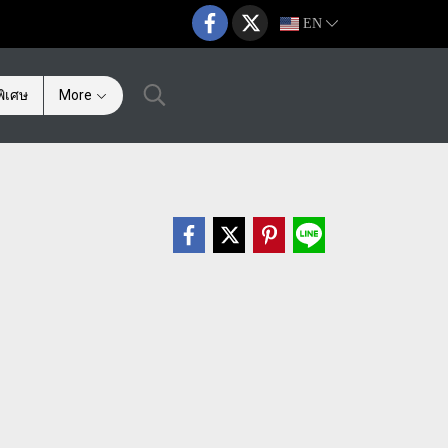
EN
ิเศษ
More