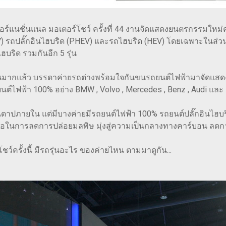
ร์แนชั่นแนล มอเตอร์โชว์ ครั้งที่ 44 งานจัดแสดงยนตรกรรมใหม่คร
EV) รถปลั๊กอินไฮบริด (PHEV) และรถไฮบริด (HEV) โดยเฉพาะในส่ว
ไฮบริด รวมกันอีก 5 รุ่น
มากแล้ว บรรดาค่ายรถต่างพร้อมใจกันขนรถยนต์ไฟฟ้ามาจัดแสด
นต์ไฟฟ้า 100% อย่าง BMW , Volvo , Mercedes , Benz , Audi และ
ถสันดาปภายใน แต่มีบางค่ายมีรถยนต์ไฟฟ้า 100% รถยนต์ปลั๊กอินไฮ
มือในการลดการปล่อยมลพิษ มุ่งสู่ความเป็นกลางทางคาร์บอน ลดกา
์ครั้งนี้ มีรถรุ่นอะไร ของค่ายไหน ตามมาดูกัน...