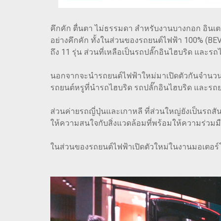
คึกคัก ตื่นตา ไม่ธรรมดา สำหรับงานบางกอก อินเตอ
อย่างคึกคัก ทั้งในส่วนของรถยนต์ไฟฟ้า 100% (B
ถึง 11 รุ่น ส่วนที่เหลือเป็นรถปลั๊กอินไฮบริด และรถ
นอกจากจะนำรถยนต์ไฟฟ้าใหม่มาเปิดตัวกันจำนวน
รถยนต์หรูที่นำรถไฮบริด รถปลั๊กอินไฮบริด และรถย
ส่วนค่ายรถญี่ปุ่นและเกาหลี ที่ส่วนใหญ่ยังเป็นร
ให้ความสนใจกับสิ่งแวดล้อมที่พร้อมให้ความร่วม
ในส่วนของรถยนต์ไฟฟ้าเปิดตัวใหม่ในงานมอเตอร์โชว