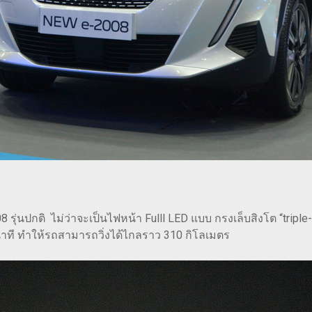
รุ่นปกติ ไม่ว่าจะเป็นไฟหน้า Fulll LED แบบ กรงเล็บสิงโต “tripl
นาที ทำให้รถสามารถวิ่งได้ไกลราว 310 กิโลเมตร