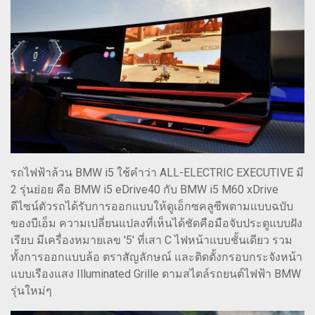
รถไฟฟ้าล้วน BMW i5 ใช้คำว่า ALL-ELECTRIC EXECUTIVE มี
2 รุ่นย่อย คือ BMW i5 eDrive40 กับ BMW i5 M60 xDrive
ดีไซน์ตัวรถได้รับการออกแบบให้ดูเอ็กซคลูซีพตามแบบฉบับ
ของบีเอ็ม ความเปลี่ยนแปลงที่เห็นได้ชัดคือมือจับประตูแบบฝัง
เรียบ มีเครื่องหมายเลข '5' ที่เสา C ไฟหน้าแบบชั้นเดียว รวม
ทั้งการออกแบบล้อ ตราสัญลักษณ์ และติดตั้งกรอบกระจังหน้า
แบบเรืองแสง Illuminated Grille ตามสไตล์รถยนต์ไฟฟ้า BMW
รุ่นใหม่ๆ