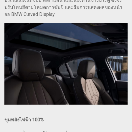
บริเวณแผงแดชบอร์ดด้านหน้าและแผงด้านข้างประตู ซึ่งจะ
ปรับโทนสีตามโหมดการขับขี่ และธีมการแสดงผลของหน้า
จอ BMW Curved Display
ขุมพลังไฟฟ้า 100%