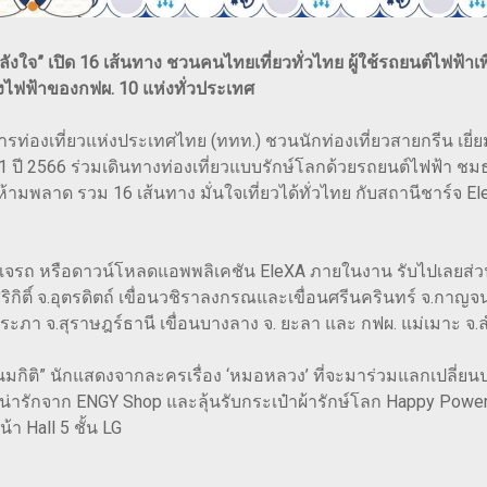
พลังใจ” เปิด 16 เส้นทาง ชวนคนไทยเที่ยวทั่วไทย ผู้ใช้รถยนต์ไฟฟ
งไฟฟ้าของกฟผ. 10 แห่งทั่วประเทศ
ท่องเที่ยวแห่งประเทศไทย (ททท.) ชวนนักท่องเที่ยวสายกรีน เยี่ยมช
 41 ปี 2566 ร่วมเดินทางท่องเที่ยวแบบรักษ์โลกด้วยรถยนต์ไฟฟ้า 
่ห้ามพลาด รวม 16 เส้นทาง มั่นใจเที่ยวได้ทั่วไทย กับสถานีชาร์จ El
์กุญแจรถ หรือดาวน์โหลดแอพพลิเคชัน EleXA ภายในงาน รับไปเลยส่ว
สิริกิติ์ จ.อุตรดิตถ์ เขื่อนวชิราลงกรณและเขื่อนศรีนครินทร์ จ.กาญจน
ชชประภา จ.สุราษฎร์ธานี เขื่อนบางลาง จ. ยะลา และ กฟผ. แม่เมาะ จ
อโนมกิติ” นักแสดงจากละครเรื่อง ‘หมอหลวง’ ที่จะมาร่วมแลกเปลี่ย
่ารักจาก ENGY Shop และลุ้นรับกระเป๋าผ้ารักษ์โลก Happy Power ได
้า Hall 5 ชั้น LG