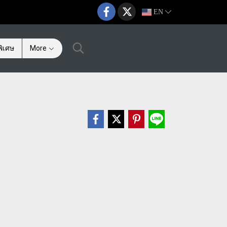
EN
ิเศษ
More