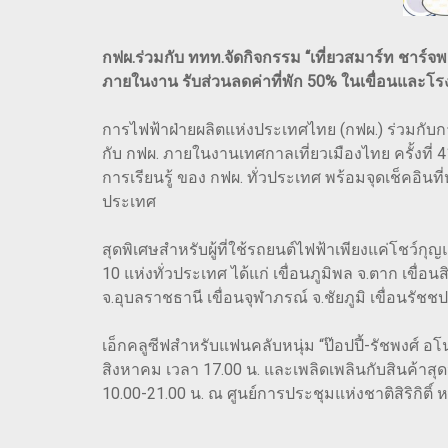
กฟผ.ร่วมกับ ททท.จัดกิจกรรม “เที่ยวสมาร์ท ชาร์จ
ภายในงาน รับส่วนลดค่าที่พัก 50% ในเขื่อนและโร
การไฟฟ้าฝ่ายผลิตแห่งประเทศไทย (กฟผ.) ร่วมกับการ
กับ กฟผ. ภายในงานเทศกาลเที่ยวเมืองไทย ครั้งที่
การเรียนรู้ ของ กฟผ. ทั่วประเทศ พร้อมจุดเช็คอินที
ประเทศ
สุดพิเศษสำหรับผู้ที่ใช้รถยนต์ไฟฟ้าเพียงแค่โชว
10 แห่งทั่วประเทศ ได้แก่ เขื่อนภูมิพล จ.ตาก เขื่อน
จ.อุบลราชธานี เขื่อนจุฬาภรณ์ จ.ชัยภูมิ เขื่อนรั
เอ็กคลูซีฟสำหรับแฟนคลับหนุ่ม “ป๊อปปี้-รัชพงศ์ 
สิงหาคม เวลา 17.00 น. และเพลิดเพลินกับสินค้าสุดน
10.00-21.00 น. ณ ศูนย์การประชุมแห่งชาติสิริกิติ์ หน