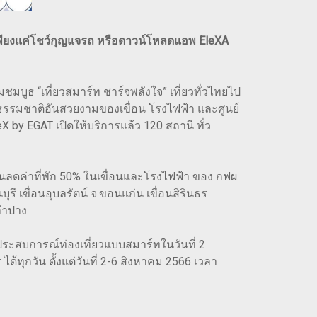
้าเพียงแค่โชว์กุญแจรถ หรือดาวน์โหลดแอพ EleXA
มบูธ “เที่ยวสมาร์ท ชาร์จพลังใจ” เที่ยวทั่วไทยไป
ชมธรรมชาติอันสวยงามของเขื่อน โรงไฟฟ้า และศูนย์
eX by EGAT เปิดให้บริการแล้ว 120 สถานี ทั่ว
นลดค่าที่พัก 50% ในเขื่อนและโรงไฟฟ้า ของ กฟผ.
บุรี เขื่อนอุบลรัตน์ จ.ขอนแก่น เขื่อนสิรินธร
.ลำปาง
นประสบการณ์ท่องเที่ยวแบบสมาร์ทในวันที่ 2
้ทุกวัน ตั้งแต่วันที่ 2-6 สิงหาคม 2566 เวลา