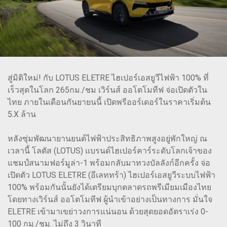
สู่มิติใหม่! กับ LOTUS ELETRE ไฮเปอร์เอสยูวีไฟฟ้า 100% ที่
เร็วสุดในโลก 265กม./ชม เวิร์นส์ ออโตโมทีฟ จ่อเปิดตัวใน
ไทย ภายในเดือนกันยายนนี้ เปิดพรีออร์เดอร์ในราคาเริ่มต้น
5.X ล้าน
หลังซุ่มพัฒนายานยนต์ไฟฟ้าประสิทธิภาพสูงอยู่พักใหญ่ ณ
เวลานี้ โลตัส (LOTUS) แบรนด์ไฮเปอร์คาร์ระดับโลกเจ้าของ
แชมป์สนามฟอร์มูล่า-1 พร้อมกลับมาทวงบัลลังก์อีกครั้ง จ่อ
เปิดตัว LOTUS ELETRE (อีเลททร้า) ไฮเปอร์เอสยูวีระบบไฟฟ้า
100% พร้อมกันนั้นยังได้เตรียมบุกตลาดรถพรีเมียมเมืองไทย
โดยทางเวิร์นส์ ออโตโมทีฟ ผู้นำเข้าอย่างเป็นทางการ มั่นใจ
ELETRE เข้ามาเขย่าวงการแน่นอน ด้วยสุดยอดอัตราเร่ง 0-
100 กม./ชม. ไม่ถึง 3 วินาที