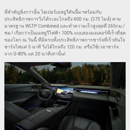
ที่สำคัญยิ่งกว่านั้น ไฮเปอร์เอสยูวีคันนี้มาพร้อมกับ
ประสิทธิภาพการวิ่งได้ระยะไกลถึง 600 กม. (373 ไมล์) ตาม
มาตรฐาน WLTP Combined และทำความเร็วสูงสุดที่ 265กม./
ชม.! เรียกว่าเป็นเอสยูวีไฟฟ้า 100% แบบสองมอเตอร์ที่เร็วที่สุด
ของโลก ณ วันนี้ ที่มีครบทั้งประสิทธิภาพการชาร์จที่เร็วทันใจ
ชาร์จไฟแค่ 5 นาที วิ่งได้ไกลถึง 120 กม. หรือใช้เวลาชาร์จ
จาก 0-80% แค่ 20 นาทีเท่านั้น!