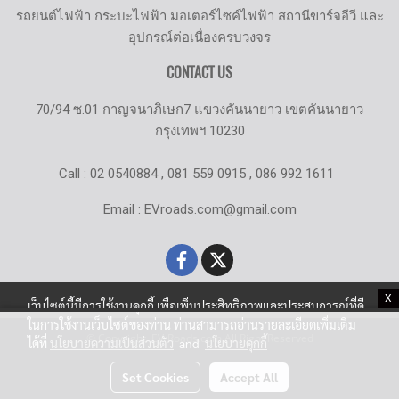
รถยนต์ไฟฟ้า กระบะไฟฟ้า มอเตอร์ไซค์ไฟฟ้า สถานีขาร์จอีวี และ
อุปกรณ์ต่อเนื่องครบวงจร
CONTACT US
70/94 ซ.01 กาญจนาภิเษก7 แขวงคันนายาว เขตคันนายาว
กรุงเทพฯ 10230
Call : 02 0540884 , 081 559 0915 , 086 992 1611
Email : EVroads.com@gmail.com
X
เว็บไซต์นี้มีการใช้งานคุกกี้ เพื่อเพิ่มประสิทธิภาพและประสบการณ์ที่ดี
ในการใช้งานเว็บไซต์ของท่าน ท่านสามารถอ่านรายละเอียดเพิ่มเติม
© Copyright EV-Roads.com All Right Reserved
ได้ที่
นโยบายความเป็นส่วนตัว
and
นโยบายคุกกี้
Set Cookies
Accept All