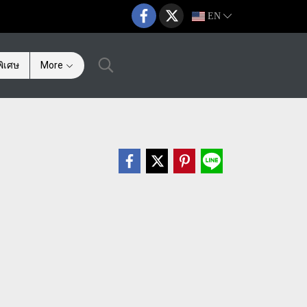
EN
ิเศษ
More