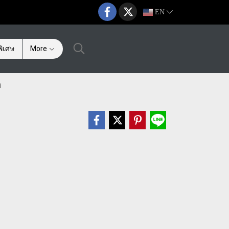
EN
ิเศษ
More
n