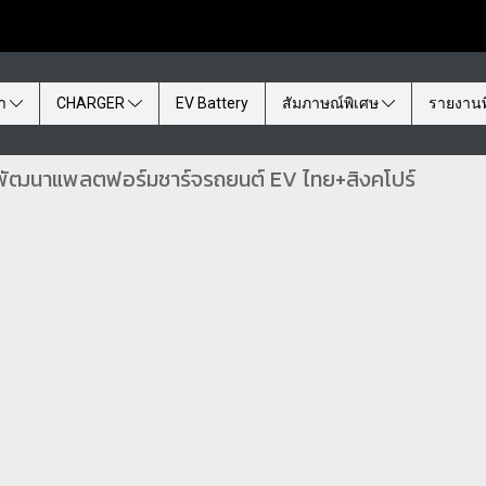
้า
CHARGER
EV Battery
สัมภาษณ์พิเศษ
รายงานพ
el พัฒนาแพลตฟอร์มชาร์จรถยนต์ EV ไทย+สิงคโปร์