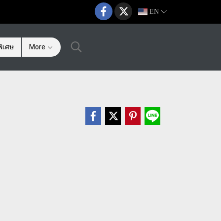
EN
ิเศษ
More