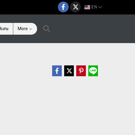
EN
ิเศษ
More