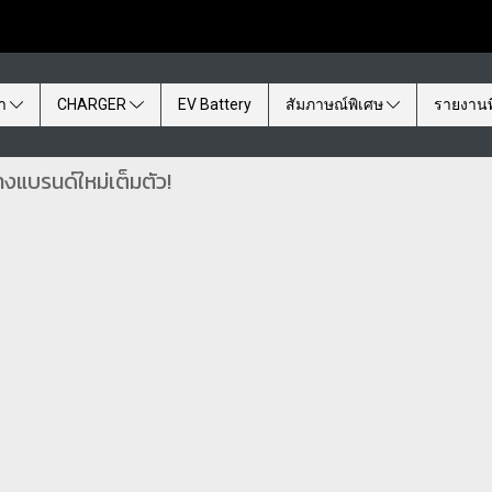
้า
CHARGER
EV Battery
สัมภาษณ์พิเศษ
รายงานพ
งแบรนด์ใหม่เต็มตัว!