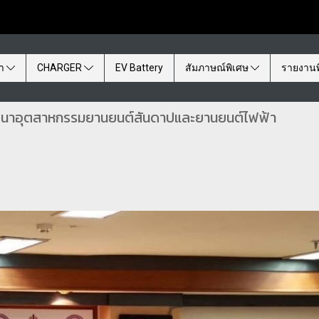
้า
CHARGER
EV Battery
สัมภาษณ์พิเศษ
รายงานพ
ัฒนาอุตสาหกรรมยานยนต์สันดาปและยานยนต์ไฟฟ้า