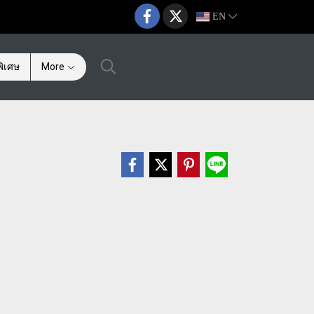
EN
ิเศษ
More