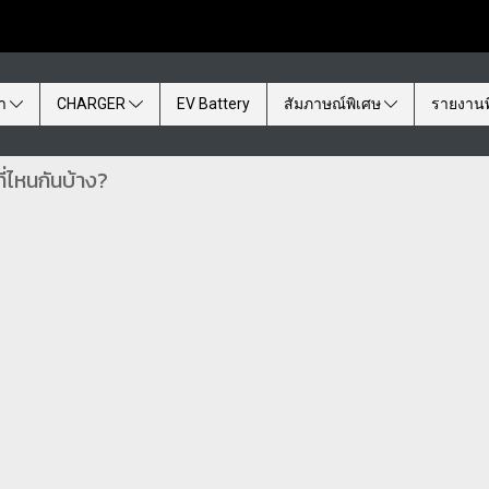
้า
CHARGER
EV Battery
สัมภาษณ์พิเศษ
รายงานพ
่ไหนกันบ้าง?