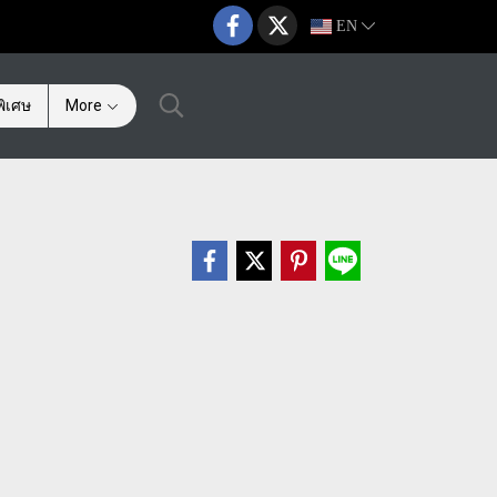
EN
ิเศษ
More