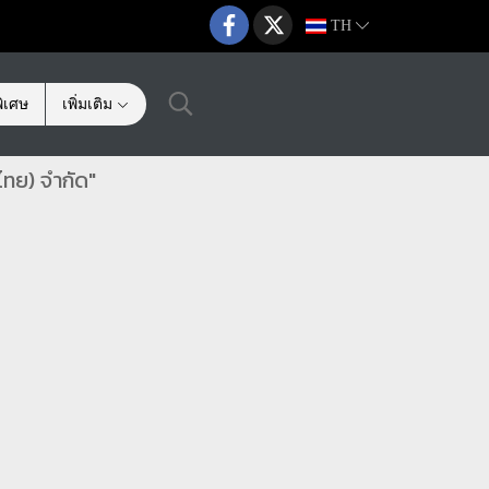
TH
ิเศษ
เพิ่มเติม
ไทย) จำกัด"