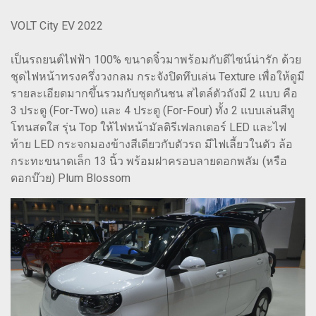
VOLT City EV 2022
เป็นรถยนต์ไฟฟ้า 100% ขนาดจิ๋วมาพร้อมกับดีไซน์น่ารัก ด้วย
ชุดไฟหน้าทรงครึ่งวงกลม กระจังปิดทึบเล่น Texture เพื่อให้ดูมี
รายละเอียดมากขึ้นรวมกับชุดกันชน สไตล์ตัวถังมี 2 แบบ คือ
3 ประตู (For-Two) และ 4 ประตู (For-Four) ทั้ง 2 แบบเล่นสีทู
โทนสดใส รุ่น Top ให้ไฟหน้ามัลติรีเฟลกเตอร์ LED และไฟ
ท้าย LED กระจกมองข้างสีเดียวกับตัวรถ มีไฟเลี้ยวในตัว ล้อ
กระทะขนาดเล็ก 13 นิ้ว พร้อมฝาครอบลายดอกพลัม (หรือ
ดอกบ๊วย) Plum Blossom