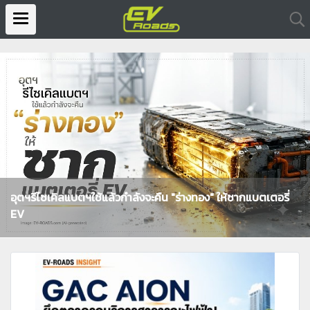
อุตฯรีไซเคิลแบตฯใช้แล้วกำลังจะคืน "ร่างทอง" ให้ซากแบตเตอรี่
EV