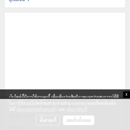
X
เว็บไซต์นี้มีการใช้งานคุกกี้ เพื่อเพิ่มประสิทธิภาพและประสบการณ์ที่ดี
ส่องโรงงาน พี80 เจ็ต ฐานการผลิตจักรยานยนต์ไฟฟ้า
ในการใช้งานเว็บไซต์ของท่าน ท่านสามารถอ่านรายละเอียดเพิ่มเติม
NIU เฟสแรก กำลังผลิต 30,000 คัน
ได้ที่
นโยบายความเป็นส่วนตัว
และ
นโยบายคุกกี้
30 มิ.ย. 2569
ตั้งค่าคุกกี้
ยอมรับทั้งหมด
ดูเพิ่มเติม