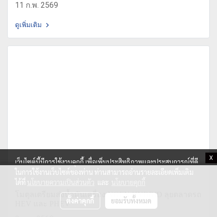
11 ก.พ. 2569
ดูเพิ่มเติม
X
เว็บไซต์นี้มีการใช้งานคุกกี้ เพื่อเพิ่มประสิทธิภาพและประสบการณ์ที่ดี
ในการใช้งานเว็บไซต์ของท่าน ท่านสามารถอ่านรายละเอียดเพิ่มเติม
ได้ที่
นโยบายความเป็นส่วนตัว
และ
นโยบายคุกกี้
โมตุลเตรียมส่งน้ำมันเครื่อง NGEN HYBRID ลุยตลาดรถ
ตั้งค่าคุกกี้
ยอมรับทั้งหมด
HEV และ PHEV