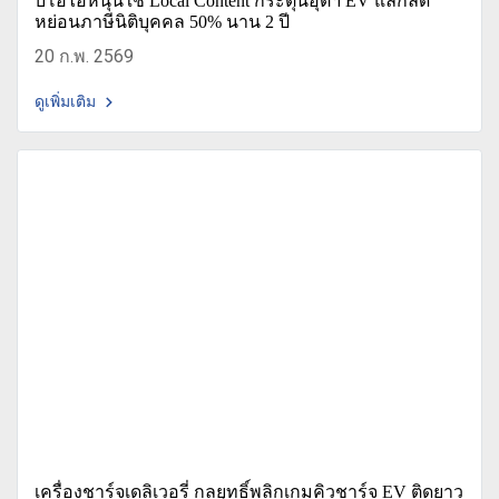
บีโอไอหนุนใช้ Local Content กระตุ้นอุตฯ EV แลกลด
หย่อนภาษีนิติบุคคล 50% นาน 2 ปี
20 ก.พ. 2569
ดูเพิ่มเติม
เครื่องชาร์จเดลิเวอรี่ กลยุทธิ์พลิกเกมคิวชาร์จ EV ติดยาว