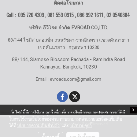
ติดต่อโฆษณา
Call : 095 720 4309 , 081 559 0915 , 086 992 1611 ,
02 0540884
บริษัท อีวีโรด จำกัด EVROAD CO.,LTD.
88/144 ไซมิส บลอสซั่ม ถนนรัชดา-รามอินทรา แขวงคันนายาว
เขตคันนายาว
กรุงเทพฯ 10230
88/144, Siamese Blossom Rachada - Ramindra Road
Kannayao, Bangkok, 10230
Email : evroads.com@gmail.com
X
เว็บไซต์นี้มีการใช้งานคุกกี้ เพื่อเพิ่มประสิทธิภาพและประสบการณ์ที่ดี
ในการใช้งานเว็บไซต์ของท่าน ท่านสามารถอ่านรายละเอียดเพิ่มเติม
© Copyright EV-Roads.com All Right Reserved
ได้ที่
นโยบายความเป็นส่วนตัว
และ
นโยบายคุกกี้