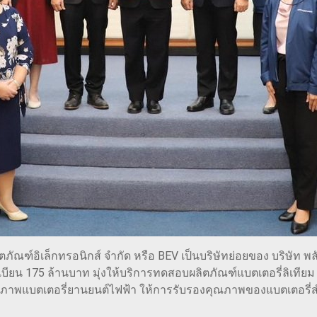
ภัณฑ์อิเล็กทรอนิกส์ จำกัด หรือ BEV เป็นบริษัทย่อยของ บริษัท พล
ะเบียน 175 ล้านบาท มุ่งให้บริการทดสอบผลิตภัณฑ์แบตเตอรี่ลิเที
ุณภาพแบตเตอรี่ยานยนต์ไฟฟ้า ให้การรับรองคุณภาพของแบตเตอรี