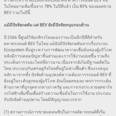
ทำได้ระหว่าง 865,000-895,000 คัน คาดว่ารถยนต์ BEV จีน
ในไทยอาจเพิ่มขึ้นจาก 78% ในปีที่แล้ว เป็น 85% ของยอดขาย
BEV รวมในปีนี้
แม้มีปัจจัยกดดัน แต่ BEV ยังมีปัจจัยหนุนรอบด้าน
ปี 2566 นี้ศูนย์วิจัยกสิกรไทยมองว่าจะเป็นอีกปีที่ดีสำหรับ
ตลาดรถยนต์ BEV ในไทย แม้ยังมีปัจจัยกดดันจากเรื่องระบบ
Ecosystem ที่อยู่ระหว่างการพัฒนาความเชื่อมั่นของผู้บริโภค
หลังมีการเคลมปัญหาชิ้นส่วนและการใช้งานบ่อยขึ้น รวมถึง
ประเด็นการรออะไหล่ที่ยาวนาน เนื่องจากยังไม่มีฐานผลิตใน
ไทย ประกอบกับเศรษฐกิจไทยที่อยู่ในช่วงฟื้นตัว ซึ่งแรงหนุน
หลัก มาจากทั้ง ปัจจัยด้านอุปสงค์ความต้องการรถยนต์ BEV ที่
ยังอยู่ในระดับสูงของผู้บริโภค อันเป็นผลของมาตรการกระตุ้น
ด้านราคาที่ถูกจุดจากทางภาครัฐ และการเร่งกระจายจุดชาร์จ
รถไฟฟ้าเพิ่มขึ้นเพื่อสร้างความเชื่อมั่นในการใช้งาน ประกอบ
กับปัจจัยด้านอุปทาน โดยมีสัญญาณบวกจาก
(1) สถานการณ์การขาดแคลนชิปในการผลิต รถยนต์ที่เริ่ม