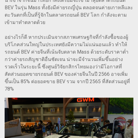
นำเข้าจากจีนมาไทยกำลังเตรียมจะเข้ามาลุยตลาดรถยนต์
BEV ในรุ่น Mass ทั้งยังมีค่ายรถญี่ปุ่น ตลอดจนค่ายเกาหลีและ
ตะวันตกที่เป็นที่รู้จักในตลาดรถยนต์ BEV โลก กำลังจะตาม
เข้ามาทำตลาดด้วย
อย่างไรก็ดี หากประเมินจากสภาพเศรษฐกิจที่กำลังซื้อของผู้
บริโภคส่วนใหญ่ในประเทศยังมีความไม่แน่นอนแล้ว ทำให้
รถยนต์ BEV ค่ายจีนที่เน้นจับตลาด Mass ด้วยระดับราคาต่ำ
กว่าค่ายรถสัญชาติอื่นชัดเจน น่าจะมีจำนวนเพิ่มขึ้นอย่าง
รวดเร็วในระยะนี้ ซึ่งศูนย์วิจัยกสิกรไทยมองว่ามีโอกาสที่
สัดส่วนยอดขายรถยนต์ BEV ของค่ายจีนในปี 2566 อาจเพิ่ม
ขึ้นเป็น 85% ต่อยอดขาย BEV รวม จากปี 2565 ที่สัดส่วนอยู่ที่
78%