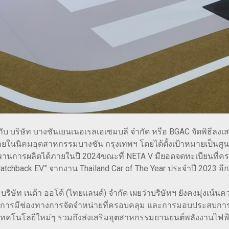
มือกับ บริษัท บางชันเยนเนอเรลเอเซมบลี จำกัด หรือ BGAC จัดพิธ
ายในนิคมอุตสาหกรรมบางชัน กรุงเทพฯ โดยได้ตั้งเป้าหมายเป็นศ
พานการผลิตได้ภายในปี 2024ขณะที่ NETA V มียอดจดทะเบียนที่คร
tchback EV” จากงาน Thailand Car of The Year ประจำปี 2023 อีกด้ว
่วไป บริษัท เนต้า ออโต้ (ไทยแลนด์) จำกัด เผยว่าบริษัทฯ ยังคงมุ่
มีช่องทางการจัดจำหน่ายที่ครอบคลุม และการมอบประสบการณ์การข
ะเทคโนโลยีใหม่ๆ รวมถึงส่งเสริมอุตสาหกรรมยานยนต์พลังงานไฟ