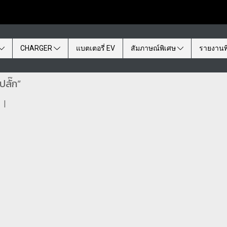
CHARGER
แบตเตอรี่ EV
สัมภาษณ์พิเศษ
รายงานพ
ปลั๊ก”
|