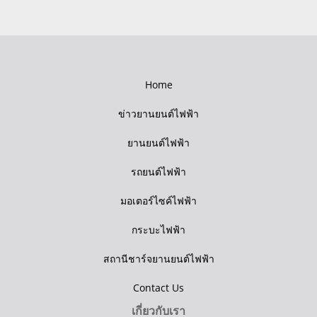
Home
ข่าวยานยนต์ไฟฟ้า
ยานยนต์ไฟฟ้า
รถยนต์ไฟฟ้า
มอเตอร์ไซค์ไฟฟ้า
กระบะไฟฟ้า
สถานีชาร์จยานยนต์ไฟฟ้า
Contact Us
เกี่ยวกับเรา