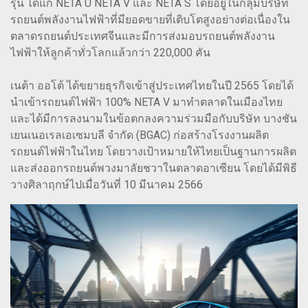
รุ่น ได้แก่ NETA U NETA V และ NETA S โดยอยู่ในกลุ่มบริษัท
รถยนต์พลังงานไฟฟ้าที่มียอดขายที่เติบโตสูงอย่างต่อเนื่องใน
ตลาดรถยนต์ประเทศจีนและมีการส่งมอบรถยนต์พลังงาน
ไฟฟ้าให้ลูกค้าทั่วโลกแล้วกว่า 220,000 คัน
เนต้า ออโต้ ได้ขยายธุรกิจเข้าสู่ประเทศไทยในปี 2565 โดยได้
นำเข้ารถยนต์ไฟฟ้า 100% NETA V มาทำตลาดในเมืองไทย
และได้มีการลงนามในข้อตกลงความร่วมมือกับบริษัท บางชัน
เยนเนอเรลเอเซมบลี จำกัด (BGAC) ก่อสร้างโรงงานผลิต
รถยนต์ไฟฟ้าในไทย โดยวางเป้าหมายให้ไทยเป็นฐานการผลิต
และส่งออกรถยนต์พวงมาลัยชวาในตลาดอาเซียน โดยได้มีพิธี
วางศิลาฤกษ์ไปเมื่อวันที่ 10 มีนาคม 2566