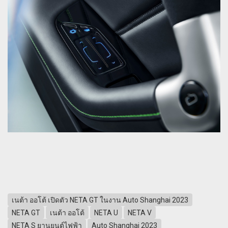
เนต้า ออโต้ เปิดตัว NETA GT ในงาน Auto Shanghai 2023
NETA GT
เนต้า ออโต้
NETA U
NETA V
NETA S ยานยนต์ไฟฟ้า
Auto Shanghai 2023