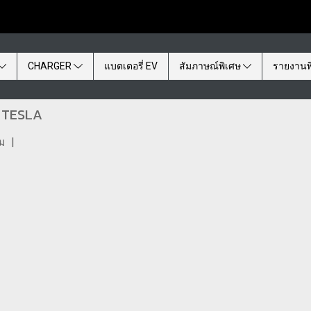
CHARGER
แบตเตอรี่ EV
สัมภาษณ์พิเศษ
รายงานพ
น TESLA
ชม
|