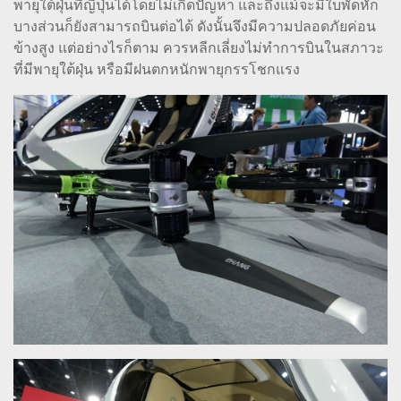
พายุใต้ฝุ่นที่ญี่ปุ่นได้โดยไม่เกิดปัญหา และถึงแม้จะมีใบพัดหัก
บางส่วนก็ยังสามารถบินต่อได้ ดังนั้นจึงมีความปลอดภัยค่อน
ข้างสูง แต่อย่างไรก็ตาม ควรหลีกเลี่ยงไม่ทำการบินในสภาวะ
ที่มีพายุใต้ฝุ่น หรือมีฝนตกหนักพายุกรรโชกแรง