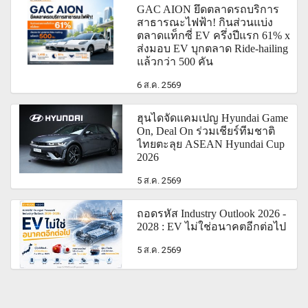
GAC AION ยึดตลาดรถบริการ
สาธารณะไฟฟ้า! กินส่วนแบ่ง
ตลาดแท็กซี่ EV ครึ่งปีแรก 61% x
ส่งมอบ EV บุกตลาด Ride-hailing
แล้วกว่า 500 คัน
6 ส.ค. 2569
ฮุนไดจัดแคมเปญ Hyundai Game
On, Deal On ร่วมเชียร์ทีมชาติ
ไทยตะลุย ASEAN Hyundai Cup
2026
5 ส.ค. 2569
ถอดรหัส Industry Outlook 2026 -
2028 : EV ไม่ใช่อนาคตอีกต่อไป
5 ส.ค. 2569