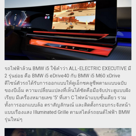
รถไฟฟ้าล้วน BMW i5 ใช้คำว่า ALL-ELECTRIC EXECUTIVE มี
2 รุ่นย่อย คือ BMW i5 eDrive40 กับ BMW i5 M60 xDrive
ดีไซน์ตัวรถได้รับการออกแบบให้ดูเอ็กซคลูซีพตามแบบฉบับ
ของบีเอ็ม ความเปลี่ยนแปลงที่เห็นได้ชัดคือมือจับประตูแบบฝัง
เรียบ มีเครื่องหมายเลข '5' ที่เสา C ไฟหน้าแบบชั้นเดียว รวม
ทั้งการออกแบบล้อ ตราสัญลักษณ์ และติดตั้งกรอบกระจังหน้า
แบบเรืองแสง Illuminated Grille ตามสไตล์รถยนต์ไฟฟ้า BMW
รุ่นใหม่ๆ